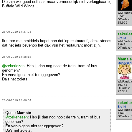
Die zijn wel goed eetbaar, maar vermoedelijk niet verkrijgbaar bij
Buffalo Wild Wings...
WMRindex
8.526
OTindex:
25.965
26-06-2019 14:37:03
zekerle
Erelid
Ik stoor me inmiddels kapot aan dat 'op restaurant', denk steeds
WMRindex
1.643
dat het iets bevenop het dak vsn het restaurant moet zijn.
OTindex: 
26-06-2019 14:45:18
Mamsie
Oudgedie
@zekerlezen
: Heb jij dan nog nooit de trein, tram of bus
genomen?
En vervolgens niet teruggegeven?
Da's net zoiets.
WMRindex
46.743
OTindex:
97.361
26-06-2019 14:46:54
zekerle
Erelid
WMRindex
Quote
Mamsie
:
1.643
OTindex: 
@zekerlezen
: Heb jij dan nog nooit de trein, tram of bus
genomen?
En vervolgens niet teruggegeven?
Da's net zoiets.