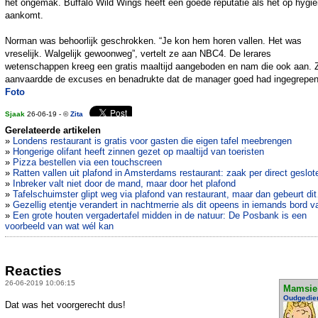
het ongemak. Buffalo Wild Wings heeft een goede reputatie als het op hygi
aankomt.
Norman was behoorlijk geschrokken. “Je kon hem horen vallen. Het was
vreselijk. Walgelijk gewoonweg”, vertelt ze aan NBC4. De lerares
wetenschappen kreeg een gratis maaltijd aangeboden en nam die ook aan. 
aanvaardde de excuses en benadrukte dat de manager goed had ingegrepen
Foto
Sjaak
26-06-19 - ©
Zita
Gerelateerde artikelen
»
Londens restaurant is gratis voor gasten die eigen tafel meebrengen
»
Hongerige olifant heeft zinnen gezet op maaltijd van toeristen
»
Pizza bestellen via een touchscreen
»
Ratten vallen uit plafond in Amsterdams restaurant: zaak per direct geslot
»
Inbreker valt niet door de mand, maar door het plafond
»
Tafelschuimster glipt weg via plafond van restaurant, maar dan gebeurt di
»
Gezellig etentje verandert in nachtmerrie als dit opeens in iemands bord va
»
Een grote houten vergadertafel midden in de natuur: De Posbank is een
voorbeeld van wat wél kan
Reacties
26-06-2019 10:06:15
Mamsie
Oudgedie
Dat was het voorgerecht dus!