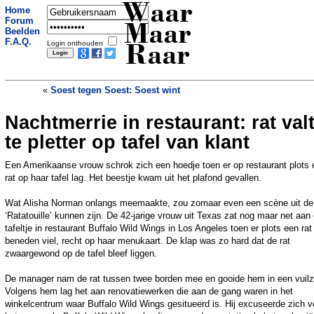
Waar
Home
Forum
Maar
Beelden
F.A.Q.
Login onthouden
Raar
«
Soest tegen Soest: Soest wint
Nachtmerrie in restaurant: rat val
Man vliegt gevangenis in na
onenightstand met Tinderdate
»
te pletter op tafel van klant
Een Amerikaanse vrouw schrok zich een hoedje toen er op restaurant plots 
rat op haar tafel lag. Het beestje kwam uit het plafond gevallen.
Wat Alisha Norman onlangs meemaakte, zou zomaar even een scène uit de 
‘Ratatouille’ kunnen zijn. De 42-jarige vrouw uit Texas zat nog maar net aan
tafeltje in restaurant Buffalo Wild Wings in Los Angeles toen er plots een rat
beneden viel, recht op haar menukaart. De klap was zo hard dat de rat
zwaargewond op de tafel bleef liggen.
De manager nam de rat tussen twee borden mee en gooide hem in een vuilz
Volgens hem lag het aan renovatiewerken die aan de gang waren in het
winkelcentrum waar Buffalo Wild Wings gesitueerd is. Hij excuseerde zich v