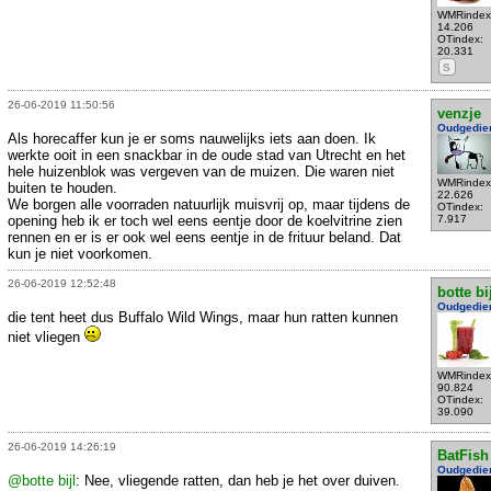
WMRindex
14.206
OTindex:
20.331
S
26-06-2019 11:50:56
venzje
Oudgedie
Als horecaffer kun je er soms nauwelijks iets aan doen. Ik
werkte ooit in een snackbar in de oude stad van Utrecht en het
hele huizenblok was vergeven van de muizen. Die waren niet
WMRindex
buiten te houden.
22.626
We borgen alle voorraden natuurlijk muisvrij op, maar tijdens de
OTindex:
opening heb ik er toch wel eens eentje door de koelvitrine zien
7.917
rennen en er is er ook wel eens eentje in de frituur beland. Dat
kun je niet voorkomen.
26-06-2019 12:52:48
botte bi
Oudgedie
die tent heet dus Buffalo Wild Wings, maar hun ratten kunnen
niet vliegen
WMRindex
90.824
OTindex:
39.090
26-06-2019 14:26:19
BatFish
Oudgedie
@botte bijl
: Nee, vliegende ratten, dan heb je het over duiven.