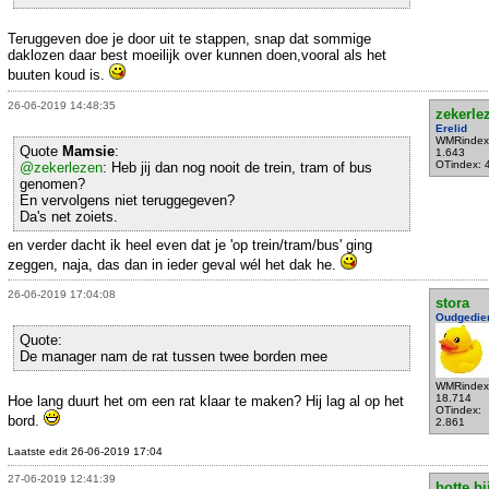
Teruggeven doe je door uit te stappen, snap dat sommige
daklozen daar best moeilijk over kunnen doen,vooral als het
buuten koud is.
26-06-2019 14:48:35
zekerle
Erelid
WMRindex
Quote
Mamsie
:
1.643
OTindex: 
@zekerlezen
: Heb jij dan nog nooit de trein, tram of bus
genomen?
En vervolgens niet teruggegeven?
Da's net zoiets.
en verder dacht ik heel even dat je 'op trein/tram/bus' ging
zeggen, naja, das dan in ieder geval wél het dak he.
26-06-2019 17:04:08
stora
Oudgedie
Quote:
De manager nam de rat tussen twee borden mee
WMRindex
18.714
Hoe lang duurt het om een rat klaar te maken? Hij lag al op het
OTindex:
bord.
2.861
Laatste edit 26-06-2019 17:04
27-06-2019 12:41:39
botte bi