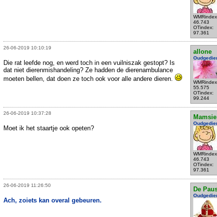
WMRindex
46.743
OTindex:
97.361
26-06-2019 10:10:19
allone
Oudgedie
Die rat leefde nog, en werd toch in een vuilniszak gestopt? Is
dat niet dierenmishandeling? Ze hadden de dierenambulance
moeten bellen, dat doen ze toch ook voor alle andere dieren.
WMRindex
55.575
OTindex:
99.244
26-06-2019 10:37:28
Mamsie
Oudgedie
Moet ik het staartje ook opeten?
WMRindex
46.743
OTindex:
97.361
26-06-2019 11:26:50
De Pau
Oudgedie
Ach, zoiets kan overal gebeuren.