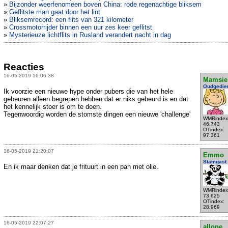
»
Bijzonder weerfenomeen boven China: rode regenachtige bliksem
»
Geflitste man gaat door het lint
»
Bliksemrecord: een flits van 321 kilometer
»
Crossmotorrijder binnen een uur zes keer geflitst
»
Mysterieuze lichtflits in Rusland verandert nacht in dag
Reacties
16-05-2019 16:06:38
Mamsie
Oudgedie
Ik voorzie een nieuwe hype onder pubers die van het hele
gebeuren alleen begrepen hebben dat er niks gebeurd is en dat
het kennelijk stoer is om te doen.
Tegenwoordig worden de stomste dingen een nieuwe 'challenge'
WMRindex
46.743
OTindex:
97.361
16-05-2019 21:20:07
Emmo
Stamgast
En ik maar denken dat je frituurt in een pan met olie.
WMRindex
73.625
OTindex:
28.969
16-05-2019 22:07:27
allone