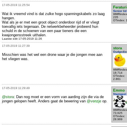
17-05-2019 11:25:54
Feratur
Senior lid
Wat ik vreemd vind is dat zulke hogo spanningskabels zo laag
WMRindex
235
hangen.
OTindex: 
Wat als je er met een groot object onderdoor rijd of er vliegt
toevallig iets tegenaan. De netwerkbeheerder probeerd hun
schuld in de schoenen van een paar tieners die een
kwajongensstreek uithalen.
Laatste edit 17-05-2019 11:26
17-05-2019 11:27:39
stora
Oudgedie
Misschien was het wel een drone waar je die jongen mee aan
het vliegen was.
WMRindex
18.714
OTindex:
2.861
17-05-2019 11:29:49
Emmo
Stamgast
@stora
: Dan nog moet er een vorm van aarding zijn die via de
jongen gelopen heeft. Anders gaat de bewering van
@venzje
op.
WMRindex
73.625
OTindex:
28.969