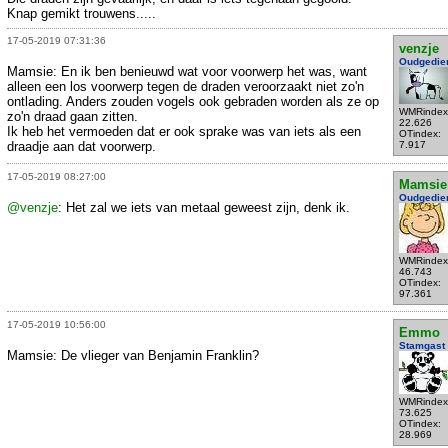
Knap gemikt trouwens.....
17-05-2019 07:31:36
venzje
Oudgedie
Mamsie: En ik ben benieuwd wat voor voorwerp het was, want
alleen een los voorwerp tegen de draden veroorzaakt niet zo'n
ontlading. Anders zouden vogels ook gebraden worden als ze op
WMRindex
zo'n draad gaan zitten.
22.626
Ik heb het vermoeden dat er ook sprake was van iets als een
OTindex:
draadje aan dat voorwerp.
7.917
17-05-2019 08:27:00
Mamsie
Oudgedie
@venzje
: Het zal we iets van metaal geweest zijn, denk ik.
WMRindex
46.743
OTindex:
97.361
17-05-2019 10:56:00
Emmo
Stamgast
Mamsie: De vlieger van Benjamin Franklin?
WMRindex
73.625
OTindex:
28.969