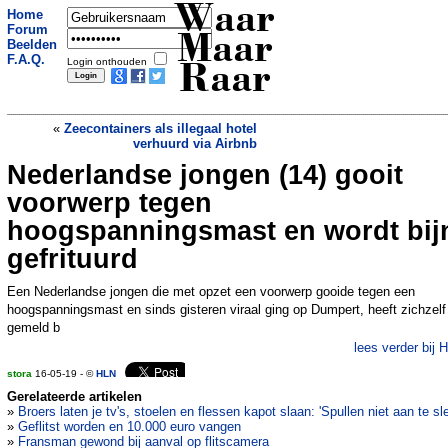
Waar
Home
Forum
Maar
Beelden
F.A.Q.
Login onthouden
Raar
«
Zeecontainers als illegaal hotel
verhuurd via Airbnb
Nederlandse jongen (14) gooit
Kinderen krijgen horrorfilm te zien in
plaats van Pikachu
»
voorwerp tegen
hoogspanningsmast en wordt bij
gefrituurd
Een Nederlandse jongen die met opzet een voorwerp gooide tegen een
hoogspanningsmast en sinds gisteren viraal ging op Dumpert, heeft zichzelf
gemeld b
lees verder bij 
stora
16-05-19 - ©
HLN
Gerelateerde artikelen
»
Broers laten je tv's, stoelen en flessen kapot slaan: 'Spullen niet aan te sl
»
Geflitst worden en 10.000 euro vangen
»
Fransman gewond bij aanval op flitscamera