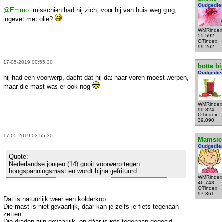
Oudgedie
@Emmo
: misschien had hij zich, voor hij van huis weg ging,
ingevet met olie?
WMRindex
55.592
OTindex:
99.262
17-05-2019 00:55:30
botte bi
Oudgedie
hij had een voorwerp, dacht dat hij dat naar voren moest werpen,
maar die mast was er ook nog
WMRindex
90.824
OTindex:
39.090
17-05-2019 03:55:30
Mamsie
Oudgedie
Quote:
Nederlandse jongen (14) gooit voorwerp tegen
hoogspanningsmast
en wordt bijna gefrituurd
WMRindex
46.743
OTindex:
97.361
Dat is natuurlijk weer een kolderkop.
Die mast is niet gevaarlijk, daar kan je zelfs je fiets tegenaan
zetten.
Die draden zijn gevaarlijk, en dáár is iets tegenaan gegooid.