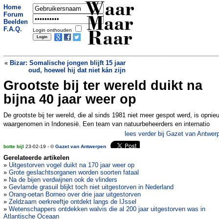
Waar
Home
Forum
Maar
Beelden
F.A.Q.
Login onthouden
Raar
«
Bizar: Somalische jongen blijft 15 jaar
oud, hoewel hij dat niet kán zijn
Grootste bij ter wereld duikt na
Betonwagen in Eindhoven uren vast in
eigen verloren lading
»
bijna 40 jaar weer op
De grootste bij ter wereld, die al sinds 1981 niet meer gespot werd, is opnie
waargenomen in Indonesië. Een team van natuurbeheerders en internatio
lees verder bij Gazet van Antwer
botte bijl
23-02-19 - ©
Gazet van Antwerpen
Gerelateerde artikelen
»
Uitgestorven vogel duikt na 170 jaar weer op
»
Grote geslachtsorganen worden soorten fataal
»
Na de bijen verdwijnen ook de vlinders
»
Gevlamde grasuil blijkt toch niet uitgestorven in Nederland
»
Orang-oetan Borneo over drie jaar uitgestorven
»
Zeldzaam oerkreeftje ontdekt langs de IJssel
»
Wetenschappers ontdekken walvis die al 200 jaar uitgestorven was in
Atlantische Oceaan