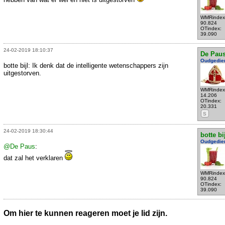
WMRindex
90.824
OTindex:
39.090
24-02-2019 18:10:37
De Pau
Oudgedie
botte bijl: Ik denk dat de intelligente wetenschappers zijn
uitgestorven.
WMRindex
14.206
OTindex:
20.331
S
24-02-2019 18:30:44
botte bi
Oudgedie
@De Paus
:
dat zal het verklaren
WMRindex
90.824
OTindex:
39.090
Om hier te kunnen reageren moet je lid zijn.