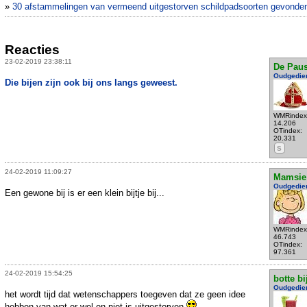
»
30 afstammelingen van vermeend uitgestorven schildpadsoorten gevonde
Reacties
23-02-2019 23:38:11
De Pau
Oudgedie
Die bijen zijn ook bij ons langs geweest.
WMRindex
14.206
OTindex:
20.331
S
24-02-2019 11:09:27
Mamsie
Oudgedie
Een gewone bij is er een klein bijtje bij...
WMRindex
46.743
OTindex:
97.361
24-02-2019 15:54:25
botte bi
Oudgedie
het wordt tijd dat wetenschappers toegeven dat ze geen idee
hebben van wat er wel en niet is uitgestorven