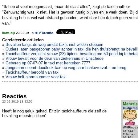
"Ik heb al veel meegemaakt, maar dit slaat alles", zegt de taxichauffeur.
"Zenuwachtig was ik niet. Het is gewoon rustig blijven en je werk doen. Bij 
bevalling heb ik wel wat afstand gehouden, want daar heb ik toch geen vers
van."
botte bijl
23-02-19 - ©
RTV Drenthe
Gerelateerde artikelen
»
Bevallen langs de weg omdat taxis niet wilden stoppen
»
Ouders laten pasgeboren baby achter in taxi die hen thuisbrengt na bevall
»
Taxichauffeur verplicht vrouw (23) tijdens bevalling om 50 pond bij te beta
»
Vrouw bevalt voor de deur van ziekenhuis in Enschede
»
Geboren op 07-07-07 in taxi met kenteken 7777
»
Jongeman neemt doodleuk taxi op weg naar bankoverval... en terug
»
Taxichauffeur beroofd van taxi
»
Vrouw belt alarmnummer voor taxi
Reacties
23-02-2019 13:33:59
Mamsie
Oudgedie
Heeft ie nog geluk gehad. Er zijn taxichauffeurs die zelf de
bevalling moesten 'doen'.
WMRindex
46.743
OTindex:
97.361