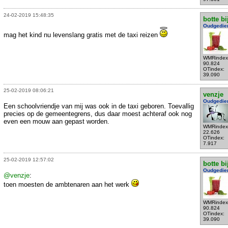
24-02-2019 15:48:35
botte bi
Oudgedie
mag het kind nu levenslang gratis met de taxi reizen
WMRindex
90.824
OTindex:
39.090
25-02-2019 08:06:21
venzje
Oudgedie
Een schoolvriendje van mij was ook in de taxi geboren. Toevallig
precies op de gemeentegrens, dus daar moest achteraf ook nog
even een mouw aan gepast worden.
WMRindex
22.626
OTindex:
7.917
25-02-2019 12:57:02
botte bi
Oudgedie
@venzje
:
toen moesten de ambtenaren aan het werk
WMRindex
90.824
OTindex:
39.090