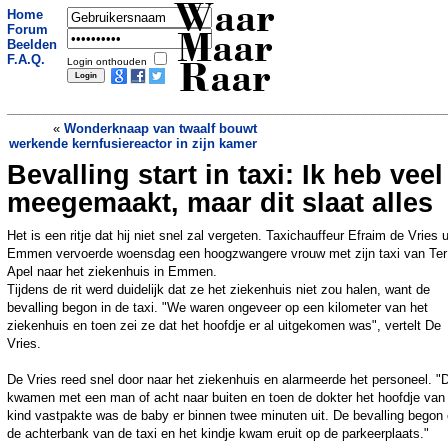
Waar
Home
Forum
Maar
Beelden
F.A.Q.
Login onthouden
Raar
«
Wonderknaap van twaalf bouwt
werkende kernfusiereactor in zijn kamer
Bevalling start in taxi: Ik heb veel
Nike in de min op beurs door
gescheurde schoen basketballer
»
meegemaakt, maar dit slaat alles
Het is een ritje dat hij niet snel zal vergeten. Taxichauffeur Efraim de Vries u
Emmen vervoerde woensdag een hoogzwangere vrouw met zijn taxi van Ter
Apel naar het ziekenhuis in Emmen.
Tijdens de rit werd duidelijk dat ze het ziekenhuis niet zou halen, want de
bevalling begon in de taxi. "We waren ongeveer op een kilometer van het
ziekenhuis en toen zei ze dat het hoofdje er al uitgekomen was", vertelt De
Vries.
De Vries reed snel door naar het ziekenhuis en alarmeerde het personeel. "
kwamen met een man of acht naar buiten en toen de dokter het hoofdje van
kind vastpakte was de baby er binnen twee minuten uit. De bevalling begon
de achterbank van de taxi en het kindje kwam eruit op de parkeerplaats."