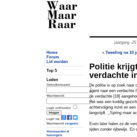
Waar
Maar
Raar
jaargang
-25
Home
«
Tweeling na 10 j
Forum
Lid worden
Politie krijg
Top 5
verdachte i
Leden
Gebruikersnaam:
De politie is op zoek naar
agent naar een verdachte fi
Wachtwoord:
de verdachte [18] aangeho
Het was een koddig gezicht,
achtervolging inzet en een 
Login onthouden
langsrijdt. ,,Spring maar a
Login via:
Even later halen ze de ver
Wachtwoord
vergeten
.
rijden zonder rijbewijs. En 
Voorwaarden &
huisregels