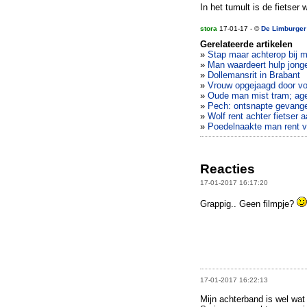
In het tumult is de fietser 
stora
17-01-17 - ©
De Limburger
Gerelateerde artikelen
»
Stap maar achterop bij mij
»
Man waardeert hulp jongen
»
Dollemansrit in Brabant
»
Vrouw opgejaagd door vos
»
Oude man mist tram; age
»
Pech: ontsnapte gevangene
»
Wolf rent achter fietser
»
Poedelnaakte man rent vo
Reacties
17-01-2017 16:17:20
Grappig.. Geen filmpje?
17-01-2017 16:22:13
Mijn achterband is wel wat 