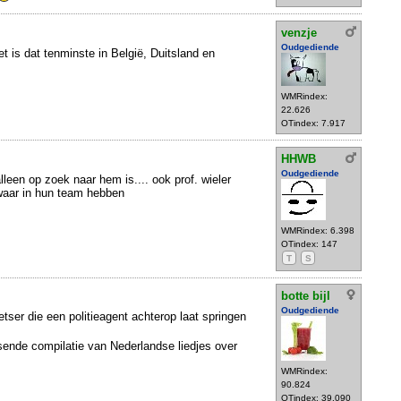
venzje
Oudgediende
 is dat tenminste in België, Duitsland en
WMRindex:
22.626
OTindex: 7.917
HHWB
Oudgediende
alleen op zoek naar hem is.... ook prof. wieler
 waar in hun team hebben
WMRindex: 6.398
OTindex: 147
T
S
botte bijl
Oudgediende
tser die een politieagent achterop laat springen
sende compilatie van Nederlandse liedjes over
WMRindex:
90.824
OTindex: 39.090