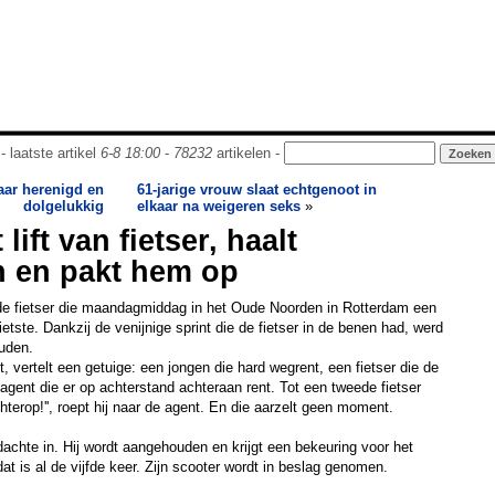
- laatste artikel
6-8 18:00
-
78232
artikelen -
aar herenigd en
61-jarige vrouw slaat echtgenoot in
dolgelukkig
elkaar na weigeren seks
»
t lift van fietser, haalt
n en pakt hem op
 de fietser die maandagmiddag in het Oude Noorden in Rotterdam een
etste. Dankzij de venijnige sprint die de fietser in de benen had, werd
uden.
 vertelt een getuige: een jongen die hard wegrent, een fietser die de
agent die er op achterstand achteraan rent. Tot een tweede fietser
chterop!'', roept hij naar de agent. En die aarzelt geen moment.
dachte in. Hij wordt aangehouden en krijgt een bekeuring voor het
dat is al de vijfde keer. Zijn scooter wordt in beslag genomen.