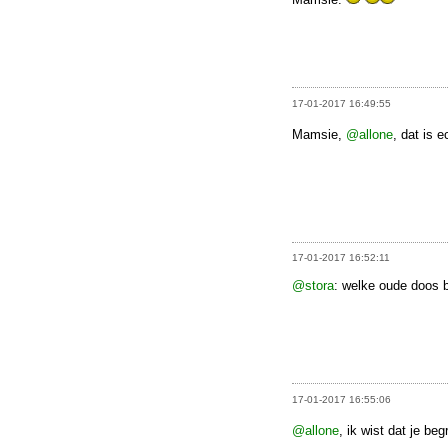
17-01-2017 16:49:55
Mamsie,
@allone
, dat is 
17-01-2017 16:52:11
@stora
: welke oude doos 
17-01-2017 16:55:06
@allone
, ik wist dat je be