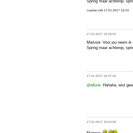
Spring maar achterop, spri
Laatste edit 17-01-2017 16:23
17-01-2017 16:28:02
Mamsie: Voor jou neem ik w
Spring maar achterop, spr
17-01-2017 16:37:04
@allone
: Hahaha, wist gew
17-01-2017 16:43:09
Mamsie: