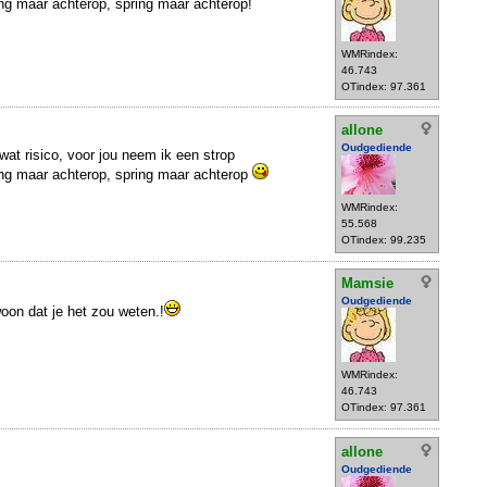
ng maar achterop, spring maar achterop!
WMRindex:
46.743
OTindex: 97.361
allone
Oudgediende
at risico, voor jou neem ik een strop
ing maar achterop, spring maar achterop
WMRindex:
55.568
OTindex: 99.235
Mamsie
Oudgediende
oon dat je het zou weten.!
WMRindex:
46.743
OTindex: 97.361
allone
Oudgediende