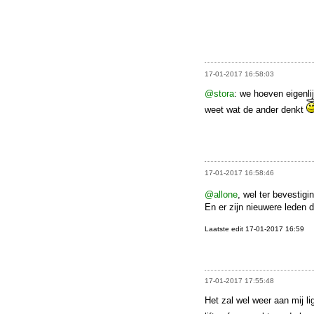
17-01-2017 16:58:03
@stora
: we hoeven eigenli
weet wat de ander denkt
17-01-2017 16:58:46
@allone
, wel ter bevestigi
En er zijn nieuwere leden 
Laatste edit 17-01-2017 16:59
17-01-2017 17:55:48
Het zal wel weer aan mij lig