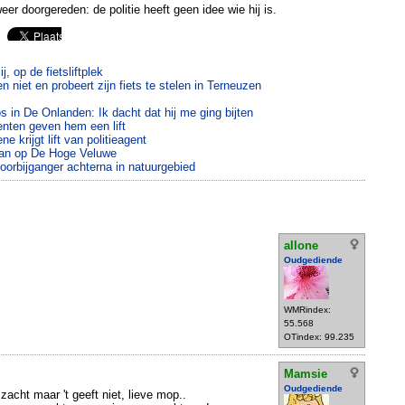
weer doorgereden: de politie heeft geen idee wie hij is.
, op de fietsliftplek
 niet en probeert zijn fiets te stelen in Terneuzen
 in De Onlanden: Ik dacht dat hij me ging bijten
nten geven hem een lift
 krijgt lift van politieagent
 aan op De Hoge Veluwe
orbijganger achterna in natuurgebied
allone
Oudgediende
WMRindex:
55.568
OTindex: 99.235
Mamsie
Oudgediende
zacht maar 't geeft niet, lieve mop..