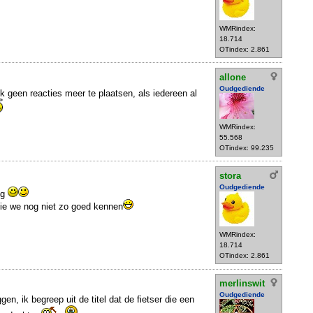
WMRindex:
18.714
OTindex: 2.861
allone
Oudgediende
jk geen reacties meer te plaatsen, als iedereen al
WMRindex:
55.568
OTindex: 99.235
stora
Oudgediende
ng
die we nog niet zo goed kennen
WMRindex:
18.714
OTindex: 2.861
merlinswit
Oudgediende
gen, ik begreep uit de titel dat de fietser die een