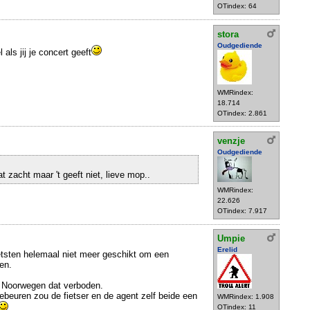
OTindex: 64
stora
Oudgediende
 als jij je concert geeft
WMRindex:
18.714
OTindex: 2.861
venzje
Oudgediende
t zacht maar 't geeft niet, lieve mop..
WMRindex:
22.626
OTindex: 7.917
Umpie
Erelid
etsten helemaal niet meer geschikt om een
en.
n Noorwegen dat verboden.
ebeuren zou de fietser en de agent zelf beide een
WMRindex: 1.908
OTindex: 11