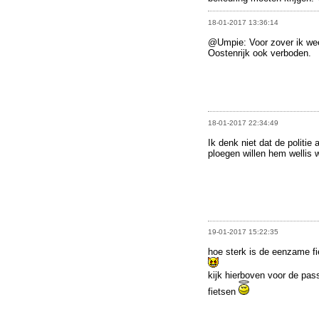
18-01-2017 13:36:14
@Umpie: Voor zover ik weet
Oostenrijk ook verboden.
18-01-2017 22:34:49
Ik denk niet dat de politie 
ploegen willen hem wellis
19-01-2017 15:22:35
hoe sterk is de eenzame fie
kijk hierboven voor de pas
fietsen