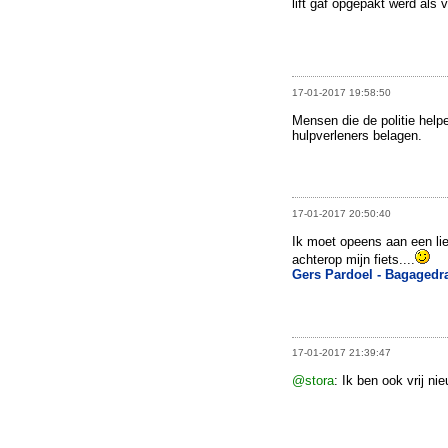
lift gaf opgepakt werd als
17-01-2017 19:58:50
Mensen die de politie helpe
hulpverleners belagen.
17-01-2017 20:50:40
Ik moet opeens aan een lie
achterop mijn fiets....
Gers Pardoel - Bagagedr
17-01-2017 21:39:47
@stora
: Ik ben ook vrij n