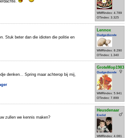
 verdachte.
WMRindex: 4.789
OTindex: 3.325
Lennox
Oudgediende
n. Stuk beter dan die idioten die politie en
WMRindex: 8.290
OTindex: 1.340
GroteMop1983
Oudgediende
dje denken... Spring maar achterop bij mij,
ager
WMRindex: 5.941
OTindex: 7.899
Heusdenaar
Erelid
ieuw zullen we kennis maken?
WMRindex: 4.081