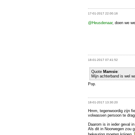
17-01-2017 22:00:16
@Heusdenaar
, doen we wel
18-01-2017 07:41:52
Quote
Mamsie
:
Mijn achterband is wel wa
Pop.
18-01-2017 13:30:20
Hmm, tegenwoordig zijn fi
volwassen persoon te drag
Daarom is in ieder geval i
Als dit in Noorwegen zou g
bekeuring moeten krijgen.