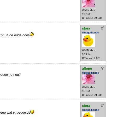
WMRindex:
55.568
OTindex: 99.235
stora
Oudgediende
echt uit de oude doos
WMRindex:
18.714
OTindex: 2.861
allone
Oudgediende
bedoel je nou?
WMRindex:
55.568
OTindex: 99.235
stora
Oudgediende
greep wat ik bedoelde