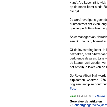
kans'. Als koper zit je vla
op de markt komt sinds 20
die tijd.
Je wordt overigens geen da
huurcontract dat even lang 
opening in 1867- ofwel nog 
Salesmanager van Harrods 
een Brit zal zijn, hoewel 
Of de investering loont, i
bezoeken, stelt Shaw daar
gedurende de jaren. Er is 
de kaarten zelf zouden ver
het offici�le loket van de 
De Royal Albert Hall wordt
zitplaatsen, waarvan 1276 i
nog een jaarlijkse contribu
Foto
Sjaak
12-01-17 - ©
RTL Nieuws
Gerelateerde artikelen
»
Concertganger verwijderd