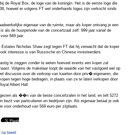
k bij de Royal Box, de loge van de koningin. Het is de eerste loge die
08, hoewel er volgens FT wel onderhands loges zijn verkocht sinds
adwerkelijke eigenaar van de ruimte, maar als koper ontvang je een
is als de huurperiode van de concertzaal zelf: 999 jaar vanaf de
voor 849 jaar.
Estates Nicholas Shaw zegt tegen FT dat hij verwacht dat de koper
er ook interesse is van Russische en Chinese investeerders.
s lastig te zeggen zonder te weten hoeveel events een koper zal
naast. Volgens de makelaar loopt de waarde van het vastgoed wel op
wel discussie over de verkoop van kaarten door priv�-eigenaren, die
kopen tegen hoge bedragen, in plaats van ze te laten verkopen door
Royal Albert Hall.
 gezien als ��n van de beste concertzalen in het land, en telt 5272
n bezit van particulieren en bedrijven zijn. Als eigenaar betaal je ook
tie voor onderhoud van 569 euro per zitplaats.
 na tweet