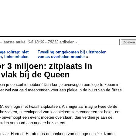
- laatste artikel
6-8 18:00
-
78232
artikelen -
ge roltrap: niet
Tweeling omgekomen bij uitstrooien
n, links inhalen
van as overleden moeder
»
 3 miljoen: zitplaats in
 vlak bij de Queen
en je concertliefhebber? Dan kun je overwegen een loge te kopen in
oet wel wat geld meebrengen voor een plekje in de buurt van de Britse
', een loge met twaalf zitplaatsen. Als eigenaar mag je twee derde
r bezoeken, uiteenlopend van klassiekemuziekconcerten tot boks- en
e onverhoopt een event moeten overslaan, dan verdien je aan de
 worden verhuurd aan andere bezoekers.
laar, Harrods Estates, is de aankoop van de loge een 'zeldzame