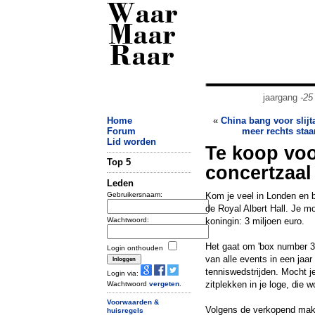
Waar
Maar
Raar
jaargang
-25
Home
«
China bang voor slijta
Forum
meer rechts staa
Lid worden
Te koop voor
Top 5
concertzaal
Leden
Gebruikersnaam:
Kom je veel in Londen en b
de Royal Albert Hall. Je m
Wachtwoord:
koningin: 3 miljoen euro.
Het gaat om 'box number 35
Login onthouden
van alle events in een jaa
tenniswedstrijden. Mocht j
Login via:
zitplekken in je loge, die
Wachtwoord
vergeten
.
Voorwaarden &
Volgens de verkopend make
huisregels