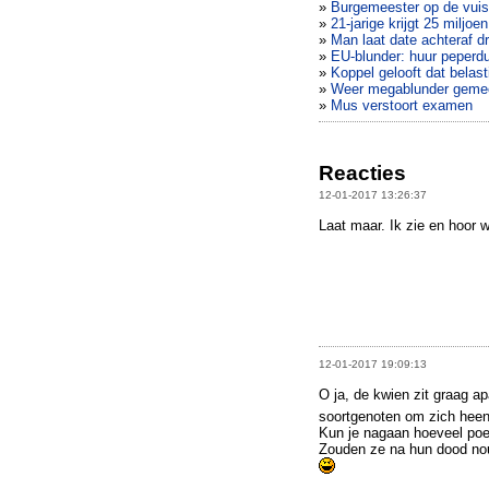
»
Burgemeester op de vuist
»
21-jarige krijgt 25 miljoe
»
Man laat date achteraf d
»
EU-blunder: huur peperdu
»
Koppel gelooft dat belas
»
Weer megablunder gemee
»
Mus verstoort examen
Reacties
12-01-2017 13:26:37
Laat maar. Ik zie en hoor 
12-01-2017 19:09:13
O ja, de kwien zit graag ap
soortgenoten om zich hee
Kun je nagaan hoeveel poen
Zouden ze na hun dood nou 