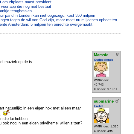
 om zitplaats naast president
n voor app die nog niet bestaat
rankje terugbetalen
ur pand in Londen kan niet opgezegd, kost 350 miljoen
tingen tegen de wil van God zijn, maar moet nu miljoenen ophoesten
nte Amsterdam: 5 miljoen ten onrechte overgemaakt
Mamsie
Oudgediende
wel muziek op de tv.
WMRindex:
46.743
OTindex: 97.361
submarine
Erelid
art natuurlijk; in een eigen hok met alleen maar
n.
 die lui hebben.
ook nog in een eigen privéhemel willen zitten?
WMRindex: 1.316
OTindex: 495