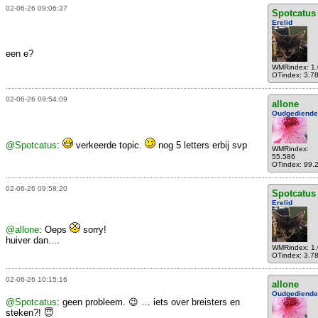
02-06-26 09:06:37
Spotcatus
Erelid
een e?
WMRindex: 1
OTindex: 3.7
02-06-26 09:54:09
allone
Oudgediende
@Spotcatus
:
verkeerde topic.
nog 5 letters erbij svp
WMRindex:
55.586
OTindex: 99.
02-06-26 09:58:20
Spotcatus
Erelid
@allone
: Oeps
sorry!
huiver dan....
WMRindex: 1
OTindex: 3.7
02-06-26 10:15:16
allone
Oudgediende
@Spotcatus
: geen probleem. 😉 … iets over breisters en
steken?! 😇