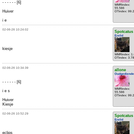
- - - - - - [6]
WMRindex:
55.586
Huiver
OTindex: 99.
i e
02-06-26 10:24:02
Spotcatus
Erelid
kiesje
WMRindex: 1
OTindex: 3.7
02-06-26 10:34:39
allone
Oudgediende
- - - - - - [6]
WMRindex:
i e s
55.586
OTindex: 99.
Huiver
Kiesje
02-06-26 10:52:29
Spotcatus
Erelid
eclips