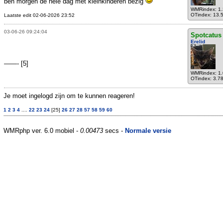
ben morgen de hele dag met kleinkinderen bezig
WMRindex: 1
OTindex: 13.
Laatste edit 02-06-2026 23:52
03-06-26 09:24:04
Spotcatus
Erelid
——- [5]
WMRindex: 1
OTindex: 3.7
Je moet ingelogd zijn om te kunnen reageren!
1
2
3
4
....
22
23
24
[25]
26
27
28
57
58
59
60
WMRphp ver. 6.0 mobiel -
0.00473
secs -
Normale versie