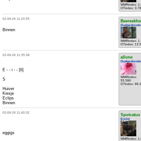
WMRindex: 1
OTindex: 3.7
02-06-26 11:20:55
Beereekho
Oudgediende
Binnen
WMRindex: 1
OTindex: 13.
02-06-26 11:35:38
allone
Oudgediende
E - - i - - [6]
WMRindex:
S
55.586
OTindex: 99.
Huiver
Kiesje
Eclips
Binnen
02-06-26 11:40:32
Spotcatus
Erelid
eggigs
WMRindex: 1