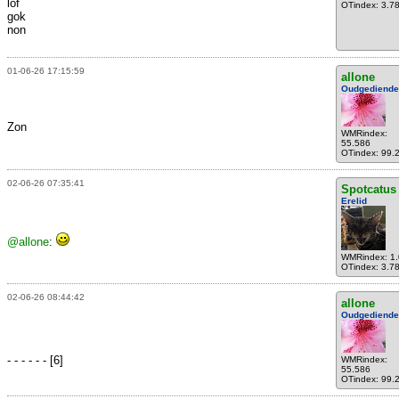
lof
OTindex: 3.7
gok
non
01-06-26 17:15:59
allone
Oudgediende
Zon
WMRindex:
55.586
OTindex: 99.
02-06-26 07:35:41
Spotcatus
Erelid
@allone
:
WMRindex: 1
OTindex: 3.7
02-06-26 08:44:42
allone
Oudgediende
- - - - - - [6]
WMRindex:
55.586
OTindex: 99.