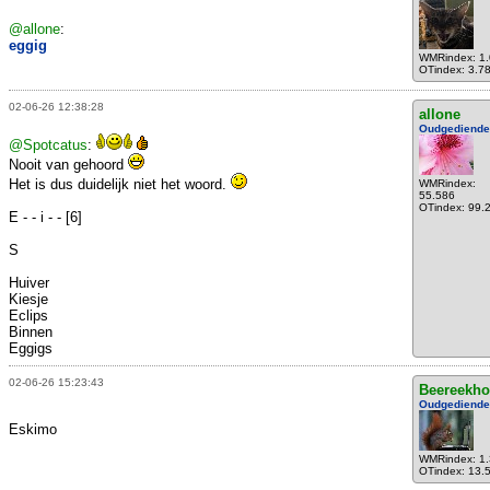
@allone
:
eggig
WMRindex: 1
OTindex: 3.7
02-06-26 12:38:28
allone
Oudgediende
@Spotcatus
:
Nooit van gehoord
Het is dus duidelijk niet het woord.
WMRindex:
55.586
OTindex: 99.
E - - i - - [6]
S
Huiver
Kiesje
Eclips
Binnen
Eggigs
02-06-26 15:23:43
Beereekho
Oudgediende
Eskimo
WMRindex: 1
OTindex: 13.