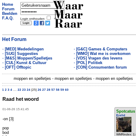
Waar
Home
Forum
Maar
Beelden
F.A.Q.
Login onthouden
Raar
Het Forum
· [MED] Mededelingen
· [G&C] Games & Computers
· [SUG] Suggesties
· [WMO] Wat me is overkomen
· [M&S] Moppen/Spelletjes
· [VDS] Vragen des levens
· [CUL] Kunst & Cultuur
· [POL] Politiek
· [OFT] Offtopic
· [CON] Consumenten forum
moppen en spelletjes - moppen en spelletjes - moppen en spelletjes
1
2
3
4
....
22
23
24
[25]
26
27
28
57
58
59
60
Raad het woord
01-06-26 15:41:45
Spotcatus
Erelid
-on [3]
pop
bod
WMRindex: 1