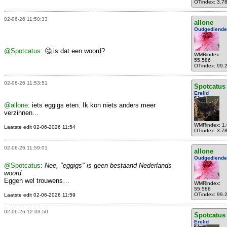
OTindex: 3.7
02-06-26 11:50:33
allone
Oudgediende
@Spotcatus
: 🤔 is dat een woord?
WMRindex:
55.586
OTindex: 99.
02-06-26 11:53:51
Spotcatus
Erelid
@allone
: iets eggigs eten. Ik kon niets anders meer
verzinnen...
WMRindex: 1
Laatste edit 02-06-2026 11:54
OTindex: 3.7
02-06-26 11:59:01
allone
Oudgediende
@Spotcatus
:
Nee, "eggigs" is geen bestaand Nederlands
woord
Eggen wel trouwens…
WMRindex:
55.586
OTindex: 99.
Laatste edit 02-06-2026 11:59
02-06-26 12:03:50
Spotcatus
Erelid