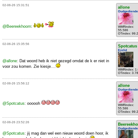
02-06-26 15:31:51
allone
Oudgediende
@Beereekhoorn
:
WMRindex:
55.586
OTindex: 99.
02-06-26 15:35:56
Spotcatus
Erelid
@allone
: Dat woord heb ik niet gezegd omdat de k er niet in
voor zou komen. Zie kiesje....
WMRindex: 1
OTindex: 3.7
02-06-26 15:56:12
allone
Oudgediende
@Spotcatus
: oooooh
WMRindex:
55.586
OTindex: 99.
02-06-26 23:52:26
Beereekho
Oudgediende
@Spotcatus
: jij mag dan wel een nieuw woord doen hoor, ik