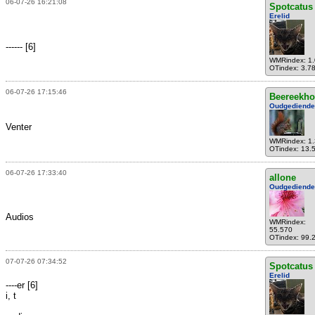
06-07-26 16:21:08
Spotcatus
Erelid
------ [6]
WMRindex: 1
OTindex: 3.7
06-07-26 17:15:46
Beereekho
Oudgediende
Venter
WMRindex: 1
OTindex: 13.
06-07-26 17:33:40
allone
Oudgediende
Audios
WMRindex:
55.570
OTindex: 99.
07-07-26 07:34:52
Spotcatus
Erelid
----er [6]
i, t