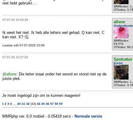
niet hebt gebruikt....
WMRindex: 1
OTindex: 3.7
07-07-26 10:05:36
allone
Oudgediende
Ik weet het niet. Ik heb alle letters wel gehad. Q kan niet. C
kan niet. X? 🤔
WMRindex:
55.570
Laatste edit 07-07-2026 10:08
OTindex: 99.
07-07-26 10:27:02
Spotcatus
Erelid
@allone
: Die letter staat onder het woord en stond niet op de
juiste plek.
WMRindex: 1
OTindex: 3.7
Je moet ingelogd zijn om te kunnen reageren!
1
2
3
4
....
40
41
42
[43]
44
45
46
57
58
59
WMRphp ver. 6.0 mobiel -
0.05418
secs -
Normale versie