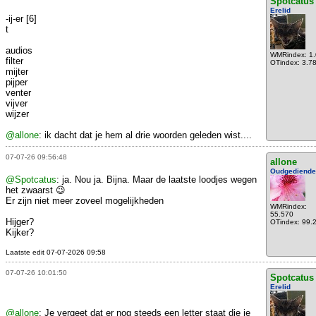
Spotcatus
Erelid
-ij-er [6]
t
audios
WMRindex: 1
filter
OTindex: 3.7
mijter
pijper
venter
vijver
wijzer
@allone
: ik dacht dat je hem al drie woorden geleden wist....
07-07-26 09:56:48
allone
Oudgediende
@Spotcatus
: ja. Nou ja. Bijna. Maar de laatste loodjes wegen
het zwaarst 😉
Er zijn niet meer zoveel mogelijkheden
WMRindex:
55.570
Hijger?
OTindex: 99.
Kijker?
Laatste edit 07-07-2026 09:58
07-07-26 10:01:50
Spotcatus
Erelid
@allone
: Je vergeet dat er nog steeds een letter staat die je