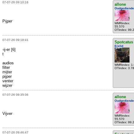
07-07-26 09:10:16
allone
Oudgediende
Pijper
WMRindex:
55.570
OTindex: 99.
07-07-26 09:18:41
Spotcatus
Erelid
-ij-er [6]
t
audios
WMRindex: 1
filter
OTindex: 3.7
mijter
pijper
venter
wijzer
07-07-26 09:35:36
allone
Oudgediende
Vijver
WMRindex:
55.570
OTindex: 99.
07-07-26 09:46:47