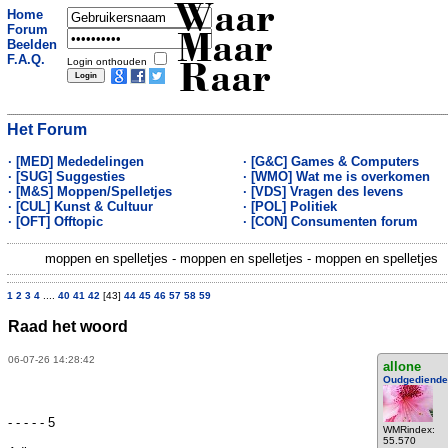
Waar
Home
Forum
Maar
Beelden
F.A.Q.
Login onthouden
Raar
Het Forum
· [MED] Mededelingen
· [G&C] Games & Computers
· [SUG] Suggesties
· [WMO] Wat me is overkomen
· [M&S] Moppen/Spelletjes
· [VDS] Vragen des levens
· [CUL] Kunst & Cultuur
· [POL] Politiek
· [OFT] Offtopic
· [CON] Consumenten forum
moppen en spelletjes - moppen en spelletjes - moppen en spelletjes
1
2
3
4
....
40
41
42
[43]
44
45
46
57
58
59
Raad het woord
06-07-26 14:28:42
allone
Oudgediende
- - - - - 5
WMRindex:
55.570