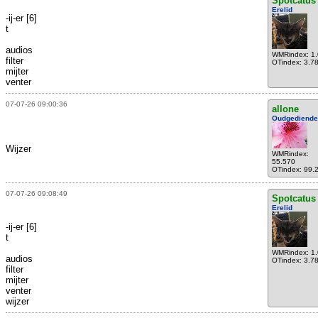
Spotcatus
Erelid
-ij-er [6]
t
audios
WMRindex: 1
filter
OTindex: 3.7
mijter
venter
07-07-26 09:00:36
allone
Oudgediende
Wijzer
WMRindex:
55.570
OTindex: 99.
07-07-26 09:08:49
Spotcatus
Erelid
-ij-er [6]
t
WMRindex: 1
audios
OTindex: 3.7
filter
mijter
venter
wijzer