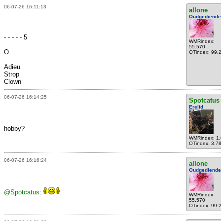
06-07-26 16:11:13
allone
Oudgediende
- - - - - 5
WMRindex:
55.570
O
OTindex: 99.
Adieu
Strop
Clown
06-07-26 16:14:25
Spotcatus
Erelid
hobby?
WMRindex: 1
OTindex: 3.7
06-07-26 16:16:24
allone
Oudgediende
@Spotcatus
:
WMRindex:
55.570
OTindex: 99.