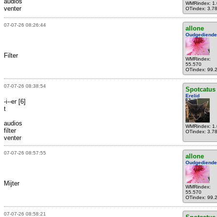
audios
WMRindex: 1
venter
OTindex: 3.7
07-07-26 08:26:44
allone
Oudgediende
Filter
WMRindex:
55.570
OTindex: 99.
07-07-26 08:38:54
Spotcatus
Erelid
-i--er [6]
t
audios
WMRindex: 1
filter
OTindex: 3.7
venter
07-07-26 08:57:55
allone
Oudgediende
Mijter
WMRindex:
55.570
OTindex: 99.
07-07-26 08:58:21