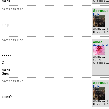
Adieu
OTindex: 99.
06-07-26 15:01:38
Spotcatus
Erelid
strop
WMRindex: 1
OTindex: 3.7
06-07-26 15:14:58
allone
Oudgediende
- - - - - 5
WMRindex:
55.570
O
OTindex: 99.
Adieu
Strop
06-07-26 15:41:46
Spotcatus
Erelid
clown?
WMRindex: 1
OTindex: 3.7