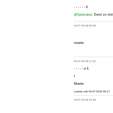
- - - - - - 6
@Spotcatus
: Eerst zo vl
03-07-26 08:55:06
moeite
03-07-26 09:17:22
- - - - - e 6
t
Moeite
Laatste edit 03-07-2026 09:17
03-07-26 09:18:49