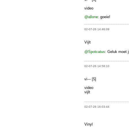
video
@allone
: goeie!
02-07-26 14:46:09
Vijlt
@Spotcatus
: Geluk moet 
02-07-26 14:58:10
vi--- [5]
video
vijlt
02-07-26 16:03:44
Vinyl