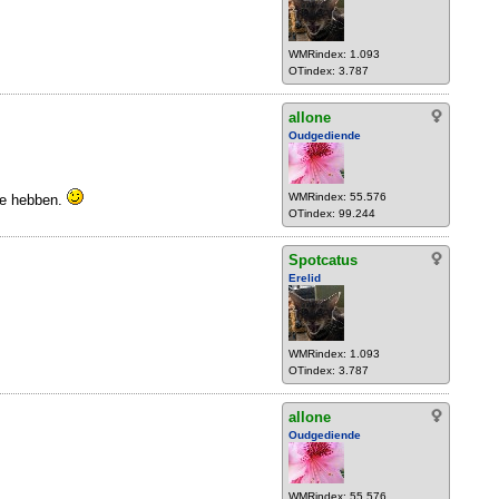
WMRindex: 1.093
OTindex: 3.787
allone
Oudgediende
WMRindex: 55.576
je hebben.
OTindex: 99.244
Spotcatus
Erelid
WMRindex: 1.093
OTindex: 3.787
allone
Oudgediende
WMRindex: 55.576