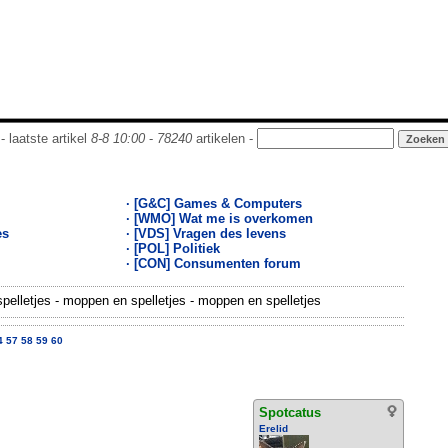
- laatste artikel
8-8 10:00
-
78240
artikelen -
· [G&C] Games & Computers
· [WMO] Wat me is overkomen
es
· [VDS] Vragen des levens
· [POL] Politiek
· [CON] Consumenten forum
elletjes - moppen en spelletjes - moppen en spelletjes
4
57
58
59
60
Spotcatus
Erelid