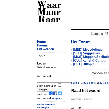
Waar
Maar
Raar
jaargang
-25
Home
Het Forum
Forum
Lid worden
· [MED] Mededelingen
· [SUG] Suggesties
Top 5
· [M&S] Moppen/Spelletj
· [CUL] Kunst & Cultuur
Leden
· [OFT] Offtopic
Gebruikersnaam:
moppen en sp
Wachtwoord:
1
2
3
4
....
38
39
40
[41]
42
43
4
Login onthouden
Raad het woord
Login via:
Wachtwoord
vergeten
.
02-07-26 14:24:10
Voorwaarden &
huisregels
vi--- [5]