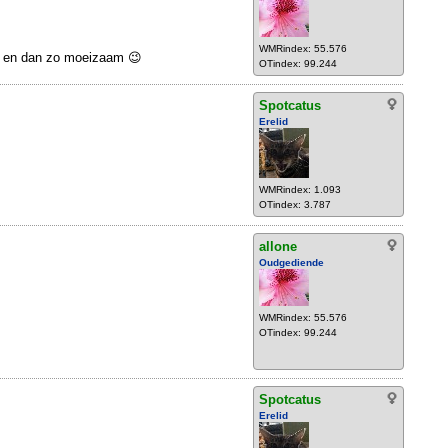
WMRindex: 55.576
ot en dan zo moeizaam 😉
OTindex: 99.244
Spotcatus
Erelid
WMRindex: 1.093
OTindex: 3.787
allone
Oudgediende
WMRindex: 55.576
OTindex: 99.244
Spotcatus
Erelid