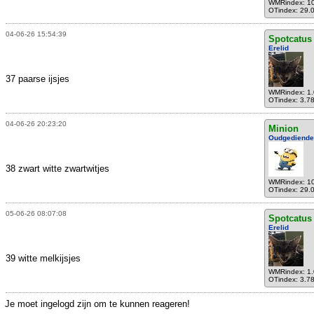
WMRindex: 1
OTindex: 29.
04-06-26 15:54:39
Spotcatus
Erelid
37 paarse ijsjes
WMRindex: 1
OTindex: 3.7
04-06-26 20:23:20
Minion
Oudgediende
38 zwart witte zwartwitjes
WMRindex: 1
OTindex: 29.
05-06-26 08:07:08
Spotcatus
Erelid
39 witte melkijsjes
WMRindex: 1
OTindex: 3.7
Je moet ingelogd zijn om te kunnen reageren!