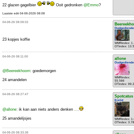
22 glazen gagelbier
Ooit gedronken
@Emmo
?
Laatste edit 04-06-2026 08:08
04-06-26 08:09:02
Beereekho
Oudgediende
23 kopjes koffie
WMRindex: 1
OTindex: 13.
04-06-26 08:11:00
allone
Oudgediende
@Beereekhoorn
: goedemorgen
WMRindex:
24 amandelen
55.586
OTindex: 99.
04-06-26 08:27:47
Spotcatus
Erelid
@allone
: ik kan aan niets anders denken ....
25 amandelijsjes
WMRindex: 1
OTindex: 3.7
04-06-26 08:33:36