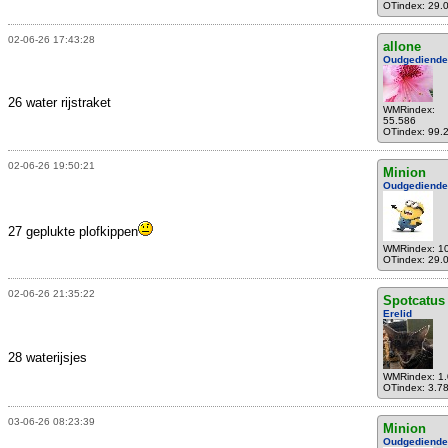
OTindex: 29.
02-06-26 17:43:28
allone
Oudgediende
26 water rijstraket
WMRindex:
55.586
OTindex: 99.
02-06-26 19:50:21
Minion
Oudgediende
27 geplukte plofkippen
WMRindex: 1
OTindex: 29.
02-06-26 21:35:22
Spotcatus
Erelid
28 waterijsjes
WMRindex: 1
OTindex: 3.7
03-06-26 08:23:39
Minion
Oudgediende