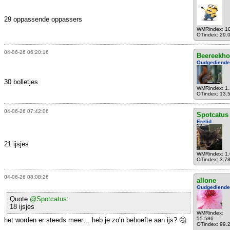
29 oppassende oppassers
WMRindex: 1
OTindex: 29.
04-06-26 06:20:16
Beereekho
Oudgediende
30 bolletjes
WMRindex: 1
OTindex: 13.
04-06-26 07:42:06
Spotcatus
Erelid
21 ijsjes
WMRindex: 1
OTindex: 3.7
04-06-26 08:08:26
allone
Oudgediende
Quote
@Spotcatus
:
18 ijsjes
WMRindex:
55.586
het worden er steeds meer… heb je zo’n behoefte aan ijs? 🤔
OTindex: 99.