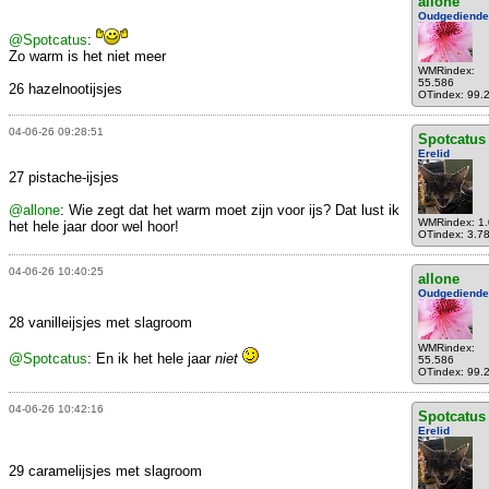
allone
Oudgediende
@Spotcatus
:
Zo warm is het niet meer
WMRindex:
55.586
26 hazelnootijsjes
OTindex: 99.
04-06-26 09:28:51
Spotcatus
Erelid
27 pistache-ijsjes
@allone
: Wie zegt dat het warm moet zijn voor ijs? Dat lust ik
WMRindex: 1
het hele jaar door wel hoor!
OTindex: 3.7
04-06-26 10:40:25
allone
Oudgediende
28 vanilleijsjes met slagroom
WMRindex:
@Spotcatus
: En ik het hele jaar
niet
55.586
OTindex: 99.
04-06-26 10:42:16
Spotcatus
Erelid
29 caramelijsjes met slagroom