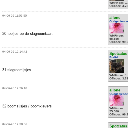
WMRindex: 1
OTindex: 3.7
04-06-26 11:55:55
allone
Oudgediende
30 toefjes op de slagroomtaart
WMRindex:
55.586
OTindex: 99.
04-06-26 12:14:42
Spotcatus
Erelid
31 slagroomijsjes
WMRindex: 1
OTindex: 3.7
04-06-26 12:26:10
allone
Oudgediende
32 boomsijsjes / boomklevers
WMRindex:
55.586
OTindex: 99.
04-06-26 12:30:56
Spotcatus