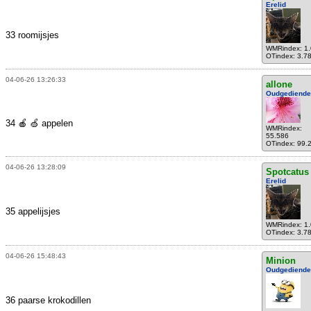
Erelid
33 roomijsjes
WMRindex: 1
OTindex: 3.7
04-06-26 13:26:33
allone
Oudgediende
34 🍎 🍏 appelen
WMRindex:
55.586
OTindex: 99.
04-06-26 13:28:09
Spotcatus
Erelid
35 appelijsjes
WMRindex: 1
OTindex: 3.7
04-06-26 15:48:43
Minion
Oudgediende
36 paarse krokodillen