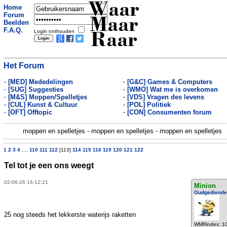
Waar
Home
Forum
Maar
Beelden
F.A.Q.
Login onthouden
Raar
Het Forum
· [MED] Mededelingen
· [G&C] Games & Computers
· [SUG] Suggesties
· [WMO] Wat me is overkomen
· [M&S] Moppen/Spelletjes
· [VDS] Vragen des levens
· [CUL] Kunst & Cultuur
· [POL] Politiek
· [OFT] Offtopic
· [CON] Consumenten forum
moppen en spelletjes - moppen en spelletjes - moppen en spelletjes
1
2
3
4
....
110
111
112
[113]
114
115
116
119
120
121
122
Tel tot je een ons weegt
02-06-26 16:12:21
Minion
Oudgediende
25 nog steeds het lekkerste waterijs raketten
WMRindex: 1