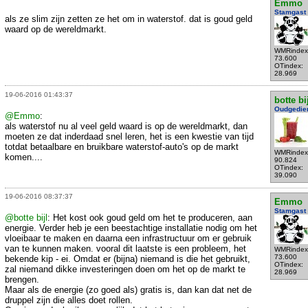
Emmo
Stamgast
als ze slim zijn zetten ze het om in waterstof. dat is goud geld
waard op de wereldmarkt.
WMRindex
73.600
OTindex:
28.969
19-06-2016 01:43:37
botte bi
Oudgedie
@Emmo
:
als waterstof nu al veel geld waard is op de wereldmarkt, dan
moeten ze dat inderdaad snel leren, het is een kwestie van tijd
totdat betaalbare en bruikbare waterstof-auto's op de markt
WMRindex
komen....
90.824
OTindex:
39.090
19-06-2016 08:37:37
Emmo
Stamgast
@botte bijl
: Het kost ook goud geld om het te produceren, aan
energie. Verder heb je een beestachtige installatie nodig om het
vloeibaar te maken en daarna een infrastructuur om er gebruik
van te kunnen maken. vooral dit laatste is een probleem, het
WMRindex
73.600
bekende kip - ei. Omdat er (bijna) niemand is die het gebruikt,
OTindex:
zal niemand dikke investeringen doen om het op de markt te
28.969
brengen.
Maar als de energie (zo goed als) gratis is, dan kan dat net de
druppel zijn die alles doet rollen.