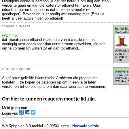
Overigens denke ik persoonlijk dat het beter is om nog een stap
verder te gaan en van die waterstof ethanol te maken. Qua
infrastructuur en transport is dat stukken simpeler (=
goedkoper). Bovendien is er aardig wat ervaring mee (Brazilië
heeft al veel auto's rijden op ethanol)
20-06-2016 19:28:39
botte bi
Oudgedie
@Emmo
:
dat Brasiliaanse ethanol maken ze van o.a suikerriet. is
voorlopig vast goedkoper dan eerst stroom opwekken, die dan
om te vormen tot waterstof en dan tot ethanol....
WMRindex
90.824
OTindex:
39.090
20-07-2016 13:22:01
werkers
Junior lid
Alsof onze geliefde Islamitische Arabieren die procedures
WMRindex
OTindex: 
toelaten... ze kopen de patenten op om in een la te laten
verstoffen tot de olie op is om dan daar weer aan te verdienen.
Om hier te kunnen reageren moet je lid zijn.
Meld je
nu
aan.
Login via:
WMRphp ver. 6.0 mobiel -
0.00541
secs -
Normale versie