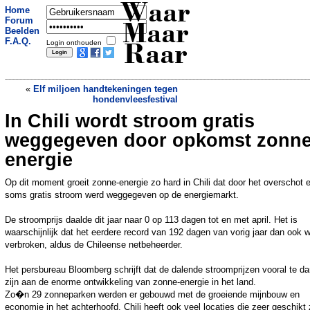
Waar
Home
Forum
Maar
Beelden
F.A.Q.
Login onthouden
Raar
«
Elf miljoen handtekeningen tegen
hondenvleesfestival
In Chili wordt stroom gratis
Vluchtelingenbaby geboren aan boord
Nederlands marinefregat
»
weggegeven door opkomst zonne
energie
Op dit moment groeit zonne-energie zo hard in Chili dat door het overschot e
soms gratis stroom werd weggegeven op de energiemarkt.
De stroomprijs daalde dit jaar naar 0 op 113 dagen tot en met april. Het is
waarschijnlijk dat het eerdere record van 192 dagen van vorig jaar dan ook w
verbroken, aldus de Chileense netbeheerder.
Het persbureau Bloomberg schrijft dat de dalende stroomprijzen vooral te d
zijn aan de enorme ontwikkeling van zonne-energie in het land.
Zo�n 29 zonneparken werden er gebouwd met de groeiende mijnbouw en
economie in het achterhoofd. Chili heeft ook veel locaties die zeer geschikt 