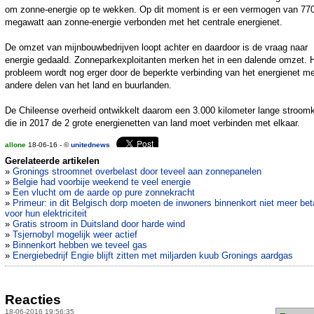
om zonne-energie op te wekken. Op dit moment is er een vermogen van 77
megawatt aan zonne-energie verbonden met het centrale energienet.
De omzet van mijnbouwbedrijven loopt achter en daardoor is de vraag naar
energie gedaald. Zonneparkexploitanten merken het in een dalende omzet. 
probleem wordt nog erger door de beperkte verbinding van het energienet m
andere delen van het land en buurlanden.
De Chileense overheid ontwikkelt daarom een 3.000 kilometer lange stroom
die in 2017 de 2 grote energienetten van land moet verbinden met elkaar.
allone
18-06-16 - ©
unitednews
Gerelateerde artikelen
»
Gronings stroomnet overbelast door teveel aan zonnepanelen
»
Belgie had voorbije weekend te veel energie
»
Een vlucht om de aarde op pure zonnekracht
»
Primeur: in dit Belgisch dorp moeten de inwoners binnenkort niet meer bet
voor hun elektriciteit
»
Gratis stroom in Duitsland door harde wind
»
Tsjernobyl mogelijk weer actief
»
Binnenkort hebben we teveel gas
»
Energiebedrijf Engie blijft zitten met miljarden kuub Gronings aardgas
Reacties
18-06-2016 19:56:35