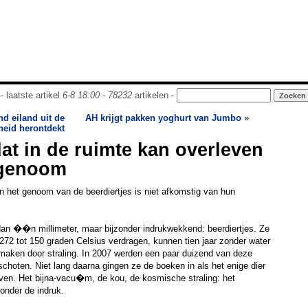
- laatste artikel
6-8 18:00
-
78232
artikelen -
d eiland uit de
AH krijgt pakken yoghurt van Jumbo
»
eid herontdekt
dat in de ruimte kan overleven
 genoom
an het genoom van de beerdiertjes is niet afkomstig van hun
 dan ��n millimeter, maar bijzonder indrukwekkend: beerdiertjes. Ze
72 tot 150 graden Celsius verdragen, kunnen tien jaar zonder water
 maken door straling. In 2007 werden een paar duizend van deze
schoten. Niet lang daarna gingen ze de boeken in als het enige dier
even. Het bijna-vacu�m, de kou, de kosmische straling: het
 onder de indruk.