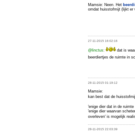
Mamsie: Neen. Het
beerdi
omdat huisstofmijt (lijkt er
27-11-2015 16:02:16
@linctus
:
dat is waa
beerdiertjes de ruimte in s
28-11-2015 01:19:12
Mamsie:
kan best dat de huisstofmi
'enige dier dat in de ruimt
'enige dier waarvan schete
overleven' is mogelijk real
28-11-2015 22:03:39