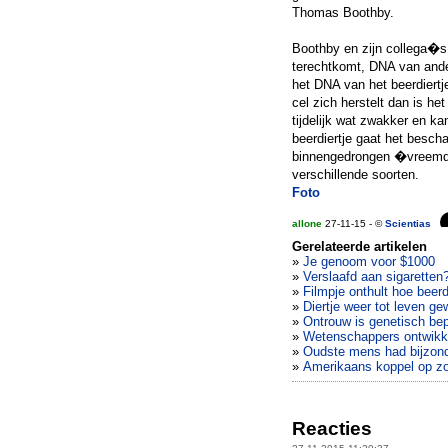
Thomas Boothby.
Boothby en zijn collega�s 
terechtkomt, DNA van ander
het DNA van het beerdiertje
cel zich herstelt dan is h
tijdelijk wat zwakker en k
beerdiertje gaat het besch
binnengedrongen �vreemd
verschillende soorten.
Foto
allone
27-11-15 - ©
Scientias
Gerelateerde artikelen
»
Je genoom voor $1000
»
Verslaafd aan sigaretten
»
Filmpje onthult hoe beer
»
Diertje weer tot leven ge
»
Ontrouw is genetisch be
»
Wetenschappers ontwikkel
»
Oudste mens had bijzon
»
Amerikaans koppel op zoe
Reacties