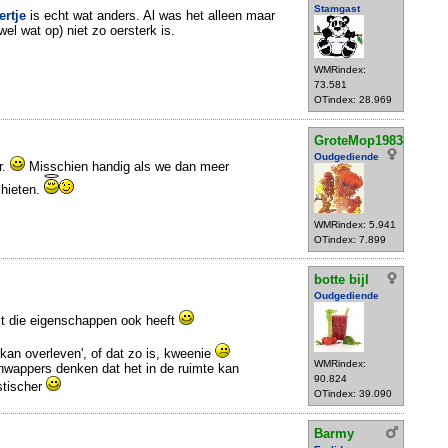
Stamgast
ertje
is echt wat anders. Al was het alleen maar
 wel wat op) niet zo oersterk is.
WMRindex:
73.581
OTindex: 28.969
GroteMop1983
Oudgediende
r.
Misschien handig als we dan meer
chieten.
WMRindex: 5.941
OTindex: 7.899
botte bijl
Oudgediende
jt die eigenschappen ook heeft
e kan overleven', of dat zo is, kweenie
WMRindex:
nwappers denken dat het in de ruimte kan
90.824
istischer
OTindex: 39.090
Barmy