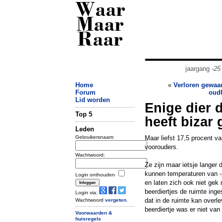
Waar
Maar
Raar
jaargang
-25
Home
«
Verloren gewaan
Forum
oudh
Lid worden
Enige dier 
Top 5
heeft bizar
Leden
Gebruikersnaam:
Maar liefst 17,5 procent v
voorouders.
Wachtwoord:
Ze zijn maar ietsje langer
kunnen temperaturen van -2
Login onthouden
en laten zich ook niet gek
beerdiertjes de ruimte inge
Login via:
dat in de ruimte kan overl
Wachtwoord
vergeten
.
beerdiertje was er niet van
Voorwaarden &
huisregels