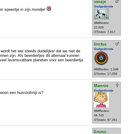
venzje
Oudgediende
een speentje in zijn mondje!
WMRindex:
22.626
OTindex: 7.917
linctus
Oudgediende
wordt het wel steeds duidelijker dat we niet de
nen zijn. Als beerdiertjes dit allemaal kunnen
veel levensvatbare planeten voor een beerdiertje.
WMRindex: 1.339
OTindex: 17.058
Mamsie
Oudgediende
ewoon een huisstofmijt is?
WMRindex:
46.743
OTindex: 97.361
Emmo