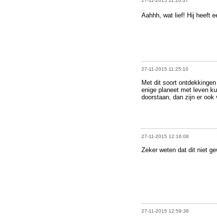
27-11-2015 11:20:37
Aahhh, wat lief! Hij heeft 
27-11-2015 11:25:10
Met dit soort ontdekkingen 
enige planeet met leven kun
doorstaan, dan zijn er ook 
27-11-2015 12:16:08
Zeker weten dat dit niet g
27-11-2015 12:59:36