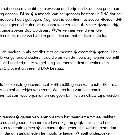
 het genoom van dit indrukwekkende diertje onder de loep genomen
ing gedaan. Bijna ��nzesde van het genoom bestaat uit DNA dat het
voorouders heeft gekregen. Nog nooit is een dier met zoveel �vreemd�
dden geen idee dat het genoom van een dier uit zoveel �vreemd�
t onderzoeker Bob Goldstein. �We kennen veel dieren die
 nemen, maar we hadden geen idee dat het in deze mate kan
 nu de boeken in als het dier met de meeste �vreemde� genen. Het
e vorige recordhouders, raderdieren van de troon: zij hebben de helft
et beerdiertje. Ter vergelijking: de meeste dieren hebben een
n 1 procent uit vreemd DNA bestaat.
dels horizontale genoverdracht zo�n 6000 genen van bacteri�n, maar
s en oerbacteri�n verkregen. We spreken van horizontale
en tussen twee organismen die geen familie van elkaar zijn, worden
�vreemde� genen verklaren waarom het beerdiertje zoveel hebben
omstandigheden kunnen overleven zijn mogelijk met name heel
n van vreemde genen � en bacteri�le genen zijn wellicht beter dan
 om die omstandigheden het hoofd te bieden,� stelt onderzoeker