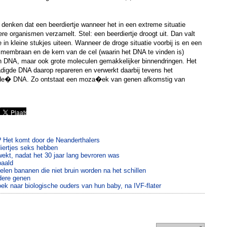
denken dat een beerdiertje wanneer het in een extreme situatie
e organismen verzamelt. Stel: een beerdiertje droogt uit. Dan valt
 in kleine stukjes uiteen. Wanneer de droge situatie voorbij is en een
et membraan en de kern van de cel (waarin het DNA te vinden is)
an DNA, maar ook grote moleculen gemakkelijker binnendringen. Het
adigde DNA daarop repareren en verwerkt daarbij tevens het
e� DNA. Zo ontstaat een moza�ek van genen afkomstig van
? Het komt door de Neanderthalers
diertjes seks hebben
wekt, nadat het 30 jaar lang bevroren was
paald
en bananen die niet bruin worden na het schillen
dere genen
k naar biologische ouders van hun baby, na IVF-flater