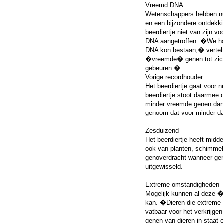
Vreemd DNA
Wetenschappers hebben nu
en een bijzondere ontdekk
beerdiertje niet van zijn 
DNA aangetroffen. �We ha
DNA kon bestaan,� vertel
�vreemde� genen tot zich
gebeuren.�
Vorige recordhouder
Het beerdiertje gaat voor
beerdiertje stoot daarmee d
minder vreemde genen dan h
genoom dat voor minder da
Zesduizend
Het beerdiertje heeft mid
ook van planten, schimmel
genoverdracht wanneer gen
uitgewisseld.
Extreme omstandigheden
Mogelijk kunnen al deze 
kan. �Dieren die extreme 
vatbaar voor het verkrijge
genen van dieren in staat