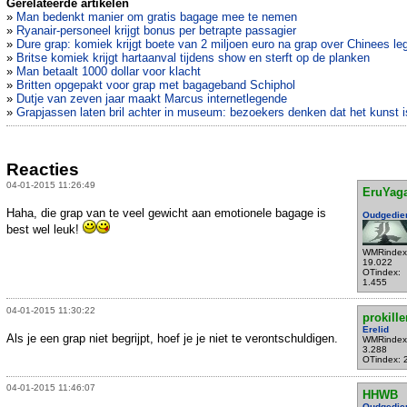
Gerelateerde artikelen
»
Man bedenkt manier om gratis bagage mee te nemen
»
Ryanair-personeel krijgt bonus per betrapte passagier
»
Dure grap: komiek krijgt boete van 2 miljoen euro na grap over Chinees le
»
Britse komiek krijgt hartaanval tijdens show en sterft op de planken
»
Man betaalt 1000 dollar voor klacht
»
Britten opgepakt voor grap met bagageband Schiphol
»
Dutje van zeven jaar maakt Marcus internetlegende
»
Grapjassen laten bril achter in museum: bezoekers denken dat het kunst i
Reacties
04-01-2015 11:26:49
EruYag
Haha, die grap van te veel gewicht aan emotionele bagage is
Oudgedie
best wel leuk!
WMRindex
19.022
OTindex:
1.455
04-01-2015 11:30:22
prokille
Erelid
Als je een grap niet begrijpt, hoef je je niet te verontschuldigen.
WMRindex
3.288
OTindex: 
04-01-2015 11:46:07
HHWB
Oudgedie