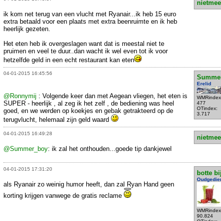
nietmee
ik kom net terug van een vlucht met Ryanair...ik heb 15 euro
extra betaald voor een plaats met extra beenruimte en ik heb
heerlijk gezeten.
Het eten heb ik overgeslagen want dat is meestal niet te
pruimen en veel te duur..dan wacht ik wel even tot ik voor
hetzelfde geld in een echt restaurant kan eten
04-01-2015 16:45:56
Summe
Erelid
@Ronnymij
: Volgende keer dan met Aegean vliegen, het eten is
WMRindex
SUPER - heerlijk , al zeg ik het zelf , de bediening was heel
477
OTindex:
goed, en we werden op koekjes en gebak getrakteerd op de
3.717
terugvlucht, helemaal zijn geld waard
04-01-2015 16:49:28
nietmee
@Summer_boy
: ik zal het onthouden...goede tip dankjewel
04-01-2015 17:31:20
botte bi
Oudgedie
als Ryanair zo weinig humor heeft, dan zal Ryan Hand geen
korting krijgen vanwege de gratis reclame
WMRindex
90.824