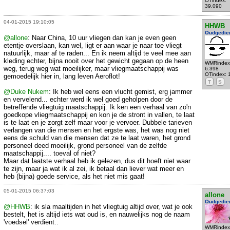
OTindex:
39.090
04-01-2015 19:10:05
HHWB
Oudgedie
@allone
: Naar China, 10 uur vliegen dan kan je even geen
etentje overslaan, kan wel, ligt er aan waar je naar toe vliegt
natuurlijk, maar af te raden... En ik neem altijd te veel mee aan
kleding echter, bijna nooit over het gewicht gegaan op de heen
WMRindex
weg, terug weg wat moeilijker, maar vliegmaatschappij was
6.398
OTindex: 
gemoedelijk hier in, lang leven Aeroflot!
T
S
@Duke Nukem
: Ik heb wel eens een vlucht gemist, erg jammer
en vervelend... echter werd ik wel goed geholpen door de
betreffende vliegtuig maatschappij. Ik ken een verhaal van zo'n
goedkope vliegmaatschappij en kon je de stront in vallen, te laat
is te laat en je zorgt zelf maar voor je vervoer. Dubbele tarieven
verlangen van die mensen en het ergste was, het was nog niet
eens de schuld van die mensen dat ze te laat waren, het grond
personeel deed moeilijk, grond personeel van de zelfde
maatschappij.... toeval of niet?
Maar dat laatste verhaal heb ik gelezen, dus dit hoeft niet waar
te zijn, maar ja wat ik al zei, ik betaal dan liever wat meer en
heb (bijna) goede service, als het niet mis gaat!
05-01-2015 06:37:03
allone
Oudgedie
@HHWB
: ik sla maaltijden in het vliegtuig altijd over, wat je ook
bestelt, het is altijd iets wat oud is, en nauwelijks nog de naam
'voedsel' verdient..
WMRindex