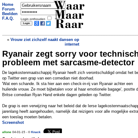
Waar
Home
Forum
Maar
Beelden
F.A.Q.
Login onthouden
Raar
«
Vrouw ziet zichzelf naakt dansen op
internet
Ryanair zegt sorry voor technisc
Cameraman krijgt hete lava over zich
heen
»
probleem met sarcasme-detector
De lagekostenmaatschappij Ryanair heeft zich verontschuldigd omdat het be
op Twitter een grap van een comedian niet doorhad.
'Wat een schande. Ik sta hier aan een check-in-rij van Ryanair achter een
huilende vrouw. Ze moet bijbetalen voor al haar emotionele bagage', postte 
Britse comedian Ryan Hand enkele dagen geleden op Twitter.
De grap is een verwijzing naar het beleid dat de Ierse lagekostenmaatschap
jarenlang heeft aangehouden, namelijk dat reizigers voor alle mogelijke extra
een toeslag moeten betalen.
Screenshot
allone
04-01-15 - ©
Knack