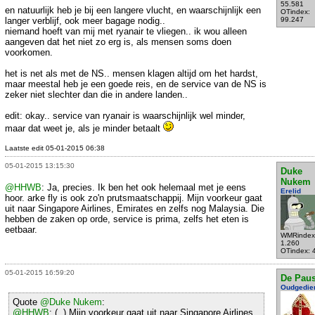
55.581
en natuurlijk heb je bij een langere vlucht, en waarschijnlijk een
OTindex:
langer verblijf, ook meer bagage nodig..
99.247
niemand hoeft van mij met ryanair te vliegen.. ik wou alleen
aangeven dat het niet zo erg is, als mensen soms doen
voorkomen.
het is net als met de NS.. mensen klagen altijd om het hardst,
maar meestal heb je een goede reis, en de service van de NS is
zeker niet slechter dan die in andere landen..
edit: okay.. service van ryanair is waarschijnlijk wel minder,
maar dat weet je, als je minder betaalt
Laatste edit 05-01-2015 06:38
05-01-2015 13:15:30
Duke
Nukem
@HHWB
: Ja, precies. Ik ben het ook helemaal met je eens
Erelid
hoor. arke fly is ook zo'n prutsmaatschappij. Mijn voorkeur gaat
uit naar Singapore Airlines, Emirates en zelfs nog Malaysia. Die
hebben de zaken op orde, service is prima, zelfs het eten is
eetbaar.
WMRindex
1.260
OTindex: 
05-01-2015 16:59:20
De Pau
Oudgedie
Quote
@Duke Nukem
:
@HHWB
: (..) Mijn voorkeur gaat uit naar Singapore Airlines,