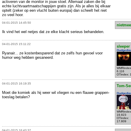
activeren van de monitor in jouw stoel. Allemaal zaken die bij
echte luchtvaartmaatschappijen gratis zijn. Als je alles bij elkaar
optelt (zeker op een vlucht buiten europa) dan scheelt het niet
zo veel hoor.
04-01-2015 14:45:50
nietmee
Ik vind het wel netjes dat ze elke klacht serieus behandelen.
04-01-2015 15:11:22
sleeper
Oudgedie
Ryanair... ze kostenbesparend dat ze zelfs hun gevoel voor
humor weg hebben gesaneerd.
WMRindex
6.116
OTindex: 
04-01-2015 16:19:35
Tom-Se
Moet die komiek als hij weer wil vliegen nu een flauwe grappen-
Oudgedie
toeslag betalen?
WMRindex
19.823
OTindex:
17.809
04-01-2015 16:43:37