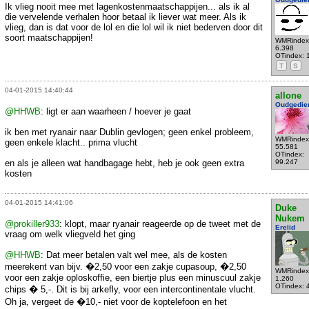
Ik vlieg nooit mee met lagenkostenmaatschappijen... als ik al
die vervelende verhalen hoor betaal ik liever wat meer. Als ik
vlieg, dan is dat voor de lol en die lol wil ik niet bederven door dit
soort maatschappijen!
WMRindex
6.398
OTindex: 
T
S
04-01-2015 14:40:44
allone
Oudgedie
@HHWB
: ligt er aan waarheen / hoever je gaat
ik ben met ryanair naar Dublin gevlogen; geen enkel probleem,
WMRindex
geen enkele klacht.. prima vlucht
55.581
OTindex:
en als je alleen wat handbagage hebt, heb je ook geen extra
99.247
kosten
04-01-2015 14:41:06
Duke
Nukem
@prokiller933
: klopt, maar ryanair reageerde op de tweet met de
Erelid
vraag om welk vliegveld het ging
@HHWB
: Dat meer betalen valt wel mee, als de kosten
meerekent van bijv. �2,50 voor een zakje cupasoup, �2,50
WMRindex
voor een zakje oploskoffie, een biertje plus een minuscuul zakje
1.260
OTindex: 
chips � 5,-. Dit is bij arkefly, voor een intercontinentale vlucht.
Oh ja, vergeet de �10,- niet voor de koptelefoon en het