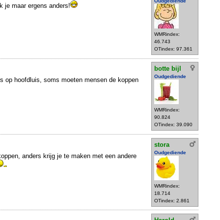
Oudgediende
k je maar ergens anders!
WMRindex:
46.743
OTindex: 97.361
botte bijl
Oudgediende
ns op hoofdluis, soms moeten mensen de koppen
WMRindex:
90.824
OTindex: 39.090
stora
Oudgediende
e koppen, anders krijg je te maken met een andere
WMRindex:
18.714
OTindex: 2.861