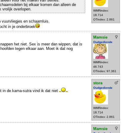
t alleen voor het maken van selfies.
lichaamsdelen bij elkaar komen dan alleen de
 vrolijk overlopen.
WMRindex:
18.714
OTindex: 2.861
n vuurvliegjes en schaamluis.
cht in je onderbroek
Mamsie
Oudgediende
 snappen het niet. Sex is meer dan wippen, dat is
oofden tegen elkaar aan. Moet ik dat nog
WMRindex:
46.743
OTindex: 97.361
stora
Oudgediende
t in de kama-sutra vind ik dat niet
WMRindex:
18.714
OTindex: 2.861
Mamsie