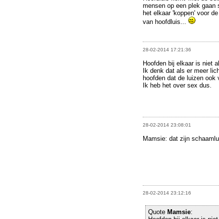
mensen op een plek gaan s
het elkaar 'koppen' voor de
van hoofdluis...
28-02-2014 17:21:36
Hoofden bij elkaar is niet 
Ik denk dat als er meer li
hoofden dat de luizen ook v
Ik heb het over sex dus.
28-02-2014 23:08:01
Mamsie: dat zijn schaamlui
28-02-2014 23:12:16
Quote
Mamsie
: