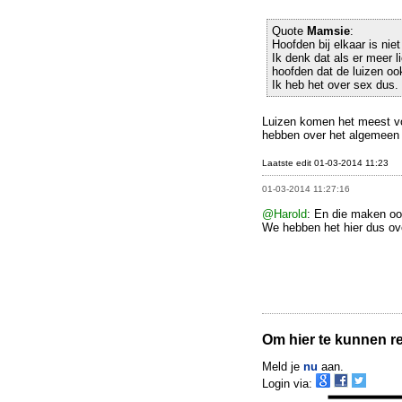
Quote
Mamsie
:
Hoofden bij elkaar is nie
Ik denk dat als er meer 
hoofden dat de luizen ook
Ik heb het over sex dus.
Luizen komen het meest voo
hebben over het algemeen 
Laatste edit 01-03-2014 11:23
01-03-2014 11:27:16
@Harold
: En die maken ook
We hebben het hier dus ove
Om hier te kunnen rea
Meld je
nu
aan.
Login via: