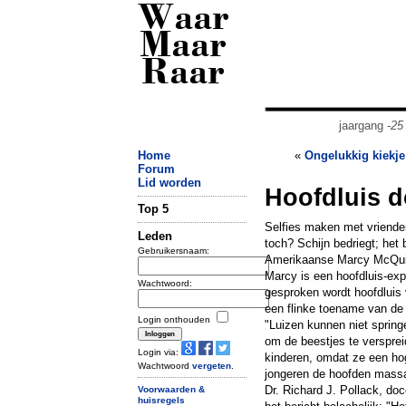
Waar
Maar
Raar
jaargang
-25
Home
«
Ongelukkig kiekje
Forum
Lid worden
Hoofdluis d
Top 5
Selfies maken met vrienden
Leden
toch? Schijn bedriegt; het
Gebruikersnaam:
Amerikaanse Marcy McQuil
Marcy is een hoofdluis-exp
Wachtwoord:
gesproken wordt hoofdluis 
een flinke toename van de 
Login onthouden
"Luizen kunnen niet sprin
om de beestjes te versprei
Login via:
kinderen, omdat ze een ho
Wachtwoord
vergeten
.
jongeren de hoofden massaa
Dr. Richard J. Pollack, do
Voorwaarden &
huisregels