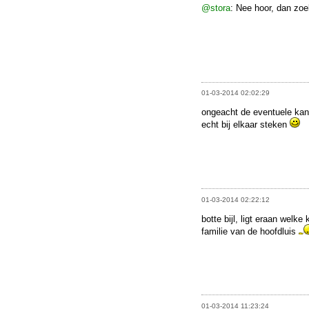
@stora
: Nee hoor, dan zoe
01-03-2014 02:02:29
ongeacht de eventuele ka
echt bij elkaar steken
01-03-2014 02:22:12
botte bijl, ligt eraan welk
familie van de hoofdluis
01-03-2014 11:23:24