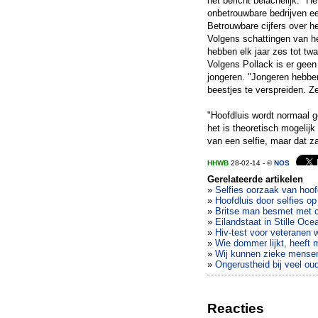
het bericht belachelijk: "He
onbetrouwbare bedrijven ee
Betrouwbare cijfers over he
Volgens schattingen van he
hebben elk jaar zes tot twa
Volgens Pollack is er geen 
jongeren. "Jongeren hebben
beestjes te verspreiden. Ze
"Hoofdluis wordt normaal ge
het is theoretisch mogelij
van een selfie, maar dat z
HHWB
28-02-14 - ©
NOS
Gerelateerde artikelen
»
Selfies oorzaak van hoofd
»
Hoofdluis door selfies o
»
Britse man besmet met 
»
Eilandstaat in Stille Oc
»
Hiv-test voor veteranen 
»
Wie dommer lijkt, heeft 
»
Wij kunnen zieke mensen 
»
Ongerustheid bij veel ou
Reacties