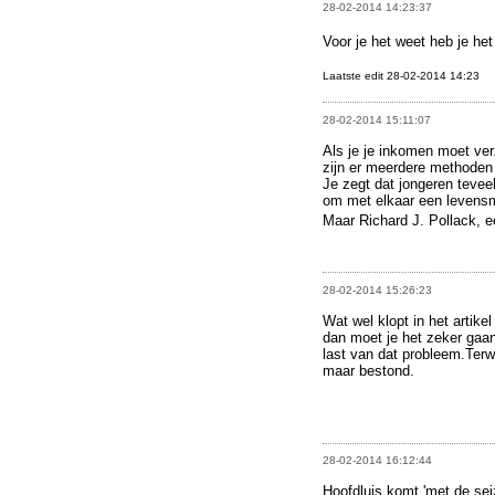
28-02-2014 14:23:37
Voor je het weet heb je he
Laatste edit 28-02-2014 14:23
28-02-2014 15:11:07
Als je je inkomen moet ve
zijn er meerdere methoden 
Je zegt dat jongeren tevee
om met elkaar een levensm
Maar Richard J. Pollack, e
28-02-2014 15:26:23
Wat wel klopt in het artike
dan moet je het zeker gaa
last van dat probleem.Terw
maar bestond.
28-02-2014 16:12:44
Hoofdluis komt 'met de sei