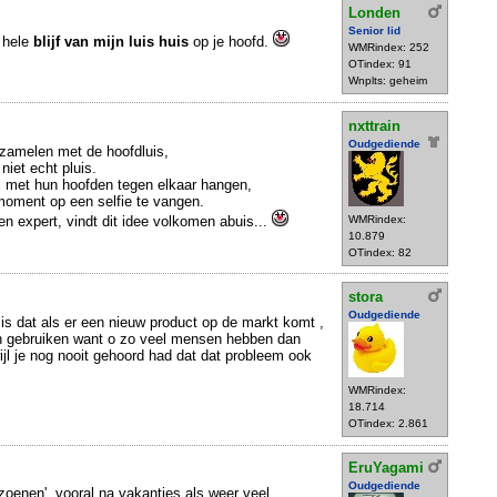
Londen
Senior lid
t hele
blijf van mijn luis huis
op je hoofd.
WMRindex: 252
OTindex: 91
Wnplts: geheim
nxttrain
Oudgediende
rzamelen met de hoofdluis,
niet echt pluis.
l met hun hoofden tegen elkaar hangen,
oment op een selfie te vangen.
en expert, vindt dit idee volkomen abuis...
WMRindex:
10.879
OTindex: 82
stora
Oudgediende
l is dat als er een nieuw product op de markt komt ,
n gebruiken want o zo veel mensen hebben dan
ijl je nog nooit gehoord had dat dat probleem ook
WMRindex:
18.714
OTindex: 2.861
EruYagami
Oudgediende
zoenen', vooral na vakanties als weer veel