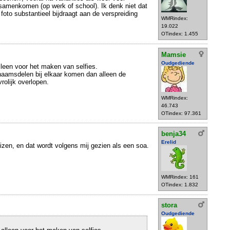
amenkomen (op werk of school). Ik denk niet dat
 foto substantieel bijdraagt aan de verspreiding
WMRindex:
19.022
OTindex: 1.455
Mamsie
Oudgediende
alleen voor het maken van selfies.
chaamsdelen bij elkaar komen dan alleen de
rolijk overlopen.
WMRindex:
46.743
OTindex: 97.361
benja34
Erelid
zen, en dat wordt volgens mij gezien als een soa.
WMRindex: 161
OTindex: 1.832
stora
Oudgediende