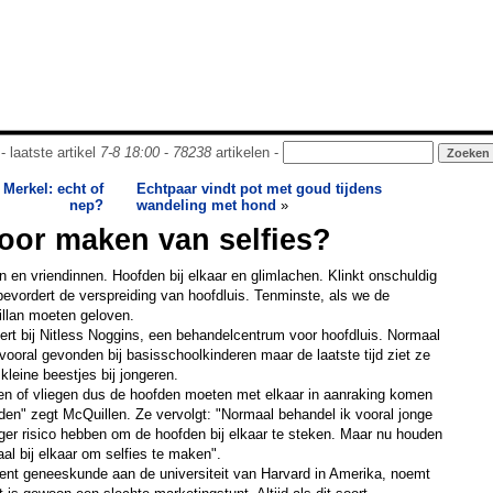
- laatste artikel
7-8 18:00
-
78238
artikelen -
 Merkel: echt of
Echtpaar vindt pot met goud tijdens
nep?
wandeling met hond
»
oor maken van selfies?
 en vriendinnen. Hoofden bij elkaar en glimlachen. Klinkt onschuldig
 bevordert de verspreiding van hoofdluis. Tenminste, als we de
lan moeten geloven.
ert bij Nitless Noggins, een behandelcentrum voor hoofdluis. Normaal
vooral gevonden bij basisschoolkinderen maar de laatste tijd ziet ze
kleine beestjes bij jongeren.
gen of vliegen dus de hoofden moeten met elkaar in aanraking komen
den" zegt McQuillen. Ze vervolgt: "Normaal behandel ik vooral jonge
ger risico hebben om de hoofden bij elkaar te steken. Maar nu houden
l bij elkaar om selfies te maken".
cent geneeskunde aan de universiteit van Harvard in Amerika, noemt