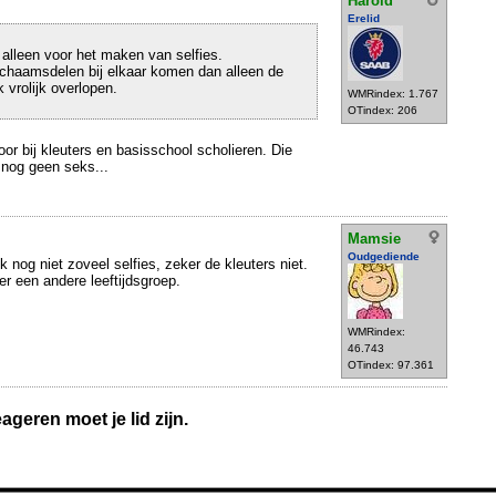
Harold
Erelid
t alleen voor het maken van selfies.
lichaamsdelen bij elkaar komen dan alleen de
 vrolijk overlopen.
WMRindex: 1.767
OTindex: 206
r bij kleuters en basisschool scholieren. Die
nog geen seks...
Mamsie
Oudgediende
 nog niet zoveel selfies, zeker de kleuters niet.
r een andere leeftijdsgroep.
WMRindex:
46.743
OTindex: 97.361
geren moet je lid zijn.