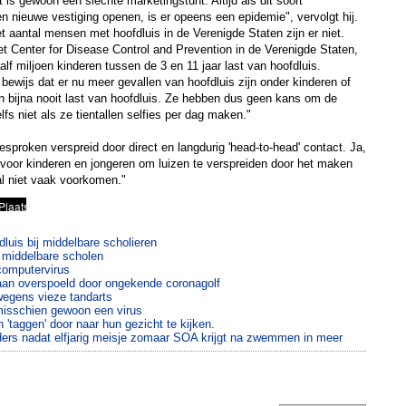
t is gewoon een slechte marketingstunt. Altijd als dit soort
n nieuwe vestiging openen, is er opeens een epidemie", vervolgt hij.
t aantal mensen met hoofdluis in de Verenigde Staten zijn er niet.
t Center for Disease Control and Prevention in de Verenigde Staten,
alf miljoen kinderen tussen de 3 en 11 jaar last van hoofdluis.
bewijs dat er nu meer gevallen van hoofdluis zijn onder kinderen of
 bijna nooit last van hoofdluis. Ze hebben dus geen kans om de
lfs niet als ze tientallen selfies per dag maken."
sproken verspreid door direct en langdurig 'head-to-head' contact. Ja,
k voor kinderen en jongeren om luizen te verspreiden door het maken
al niet vaak voorkomen."
luis bij middelbare scholieren
p middelbare scholen
computervirus
eaan overspoeld door ongekende coronagolf
wegens vieze tandarts
misschien gewoon een virus
'taggen' door naar hun gezicht te kijken.
ders nadat elfjarig meisje zomaar SOA krijgt na zwemmen in meer