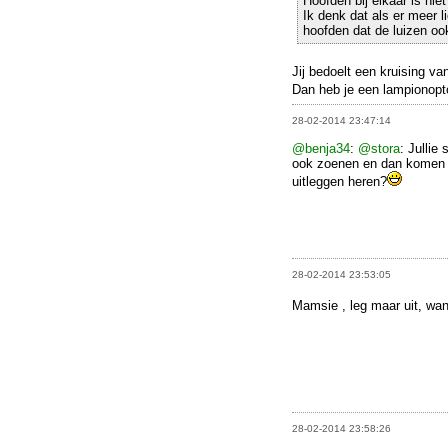
Hoofden bij elkaar is nie
Ik denk dat als er meer 
hoofden dat de luizen ook
Jij bedoelt een kruising va
Dan heb je een lampionopto
28-02-2014 23:47:14
@benja34
:
@stora
: Jullie
ook zoenen en dan komen h
uitleggen heren?
28-02-2014 23:53:05
Mamsie , leg maar uit, wan
28-02-2014 23:58:26