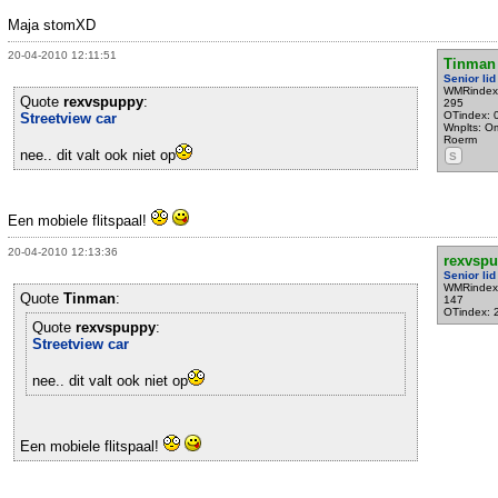
Maja stomXD
20-04-2010 12:11:51
Tinman
Senior lid
WMRindex
Quote
rexvspuppy
:
295
OTindex: 
Streetview car
Wnplts: O
Roerm
nee.. dit valt ook niet op
S
Een mobiele flitspaal!
20-04-2010 12:13:36
rexvsp
Senior lid
WMRindex
Quote
Tinman
:
147
OTindex: 
Quote
rexvspuppy
:
Streetview car
nee.. dit valt ook niet op
Een mobiele flitspaal!