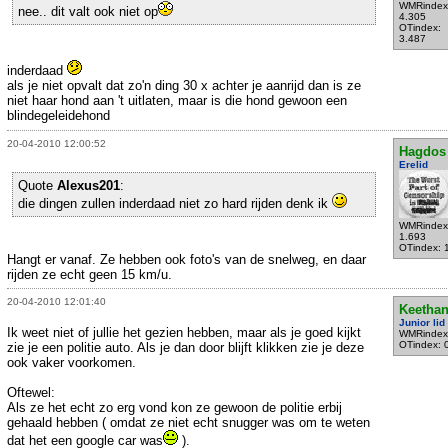
WMRindex
nee.. dit valt ook niet op
4.305
OTindex:
3.487
inderdaad
als je niet opvalt dat zo'n ding 30 x achter je aanrijd dan is ze
niet haar hond aan 't uitlaten, maar is die hond gewoon een
blindegeleidehond
20-04-2010 12:00:52
Hagdos
Erelid
Quote
Alexus201
:
die dingen zullen inderdaad niet zo hard rijden denk ik
WMRindex
1.693
OTindex: 
Hangt er vanaf. Ze hebben ook foto's van de snelweg, en daar
rijden ze echt geen 15 km/u.
20-04-2010 12:01:40
Keethan
Junior lid
Ik weet niet of jullie het gezien hebben, maar als je goed kijkt
WMRindex
OTindex: 
zie je een politie auto. Als je dan door blijft klikken zie je deze
ook vaker voorkomen.
Oftewel:
Als ze het echt zo erg vond kon ze gewoon de politie erbij
gehaald hebben ( omdat ze niet echt snugger was om te weten
dat het een google car was
).