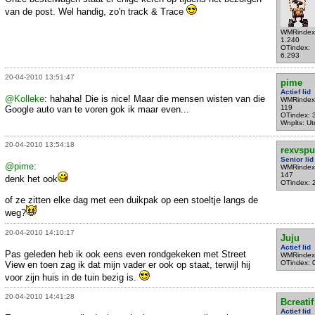
van de post. Wel handig, zo'n track & Trace
WMRindex
1.240
OTindex:
6.293
20-04-2010 13:51:47
pime
Actief lid
@Kolleke
: hahaha! Die is nice! Maar die mensen wisten van die
WMRindex
119
Google auto van te voren gok ik maar even...
OTindex: 
Wnplts: Ut
20-04-2010 13:54:18
rexvsp
Senior lid
@pime
:
WMRindex
147
denk het ook
OTindex: 
of ze zitten elke dag met een duikpak op een stoeltje langs de
weg?
20-04-2010 14:10:17
Juju
Actief lid
Pas geleden heb ik ook eens even rondgekeken met Street
WMRindex
OTindex: 
View en toen zag ik dat mijn vader er ook op staat, terwijl hij
voor zijn huis in de tuin bezig is.
20-04-2010 14:41:28
Bcreatif
Actief lid