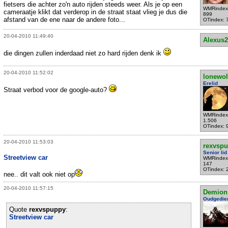
fietsers die achter zo'n auto rijden steeds weer. Als je op een
WMRindex
cameraatje klikt dat verderop in de straat staat vlieg je dus die
899
afstand van de ene naar de andere foto...
OTindex: 
20-04-2010 11:49:40
Alexus2
die dingen zullen inderdaad niet zo hard rijden denk ik
20-04-2010 11:52:02
lonewol
Erelid
Straat verbod voor de google-auto?
WMRindex
1.506
OTindex: 
20-04-2010 11:53:03
rexvsp
Senior lid
Streetview car
WMRindex
147
OTindex: 
nee.. dit valt ook niet op
20-04-2010 11:57:15
Demion
Oudgedie
Quote
rexvspuppy
:
Streetview car