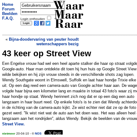
Waar
Home
Forum
Maar
Beelden
F.A.Q.
Login onthouden
Raar
«
Bijna-doodervaring van peuter houdt
wetenschappers bezig
43 keer op Street View
Valse tandarts gebruikt vreemd
materiaal
»
Een Engelse vrouw had wel een heel aparte stalker die haar op straat volgd
Google-auto. Haar man ontdekte dit toen hij hun huis op Google Street View
wilde bekijken en hij zijn vrouw steeds in de verschillende shots zag lopen.
Wendy Southgate woont in Elmswell, Suffolk en laat haar hondje Trixie elke
uit. Op een dag reed een camera-auto van Google achter haar aan. De wag
volgde haar bijna een kilometer lang en maakte in totaal 43 foto's waar zij m
haar hondje op staat. Wendy herinnert zich nog dat er op een dag een auto
langzaam in haar buurt reed. Op enkele foto's is te zien dat Wendy achterdo
in de richting van de camera-auto kijkt. Ze wist echter niet dat ze op de foto
gezet werd. ''Ik wist niet wat de auto aan het doen was. Het was alleen heel 
langzaam aan het rondrijden'', aldus Wendy. Bekijk de beelden van de vrou
Street View.
nietmeer
20-04-10 - ©
NOS