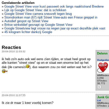
Gerelateerde artikelen
»
Google Street View voor kust passeert ook langs naaktstrand Bredene
»
Lijk op Google Street View: dat is schrikken
»
Google Street View camera sneuvelt tegen brug
»
Stomdronken man (67) rijdt Street View-auto een Friese greppel in
»
Autodief gespot op Street View
»
Britse winkeldief gesnapt op Google Street View
»
Google Streetview legt vrouw na negen jaar op exact dezelfde plek vast
»
45 kilogram lichter dankzij Google
Reacties
20-04-2010 11:03:32
Delenn
ik heb zo'n auto ook wel eens zien rijden, er staat heel groot op
Oudgedie
alle kanten "street view" op en er staat een enorme bol op het
dak (de camera's
), dus waarom zou ze niet weten wat het is?
WMRindex
3.059
OTindex:
36.772
S
20-04-2010 11:07:55
Junk Gi
Lid
Ik zie dr maar 1 keer voorbij komen?
WMRindex
OTindex: 