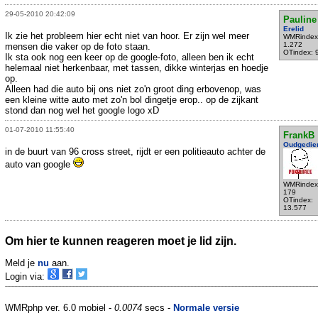
29-05-2010 20:42:09
Pauline
Erelid
Ik zie het probleem hier echt niet van hoor. Er zijn wel meer
WMRindex
1.272
mensen die vaker op de foto staan.
OTindex: 
Ik sta ook nog een keer op de google-foto, alleen ben ik echt
helemaal niet herkenbaar, met tassen, dikke winterjas en hoedje
op.
Alleen had die auto bij ons niet zo'n groot ding erbovenop, was
een kleine witte auto met zo'n bol dingetje erop.. op de zijkant
stond dan nog wel het google logo xD
01-07-2010 11:55:40
FrankB
Oudgedie
in de buurt van 96 cross street, rijdt er een politieauto achter de
auto van google
WMRindex
179
OTindex:
13.577
Om hier te kunnen reageren moet je lid zijn.
Meld je
nu
aan.
Login via:
WMRphp ver. 6.0 mobiel -
0.0074
secs -
Normale versie