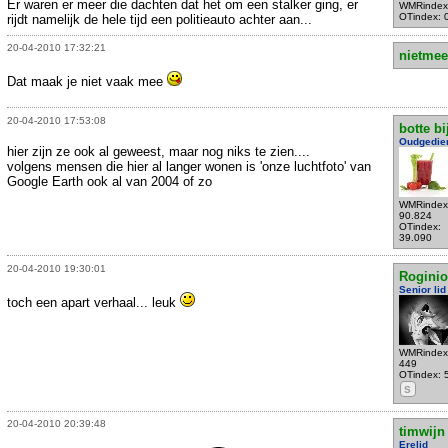
Er waren er meer die dachten dat het om een stalker ging, er
WMRindex
OTindex: 
rijdt namelijk de hele tijd een politieauto achter aan...
20-04-2010 17:32:21
nietmee
Dat maak je niet vaak mee
20-04-2010 17:53:08
botte bi
Oudgedie
hier zijn ze ook al geweest, maar nog niks te zien....
volgens mensen die hier al langer wonen is 'onze luchtfoto' van
Google Earth ook al van 2004 of zo
WMRindex
90.824
OTindex:
39.090
20-04-2010 19:30:01
Rogini
Senior lid
toch een apart verhaal... leuk
WMRindex
449
OTindex: 
S
20-04-2010 20:39:48
timwijn
Erelid