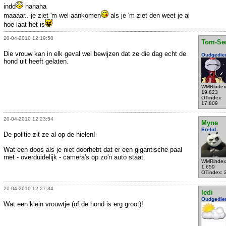
indd
hahaha
maaaar.. je ziet 'm wel aankomen
als je 'm ziet den weet je al
hoe laat het is
20-04-2010 12:19:50
Tom-Se
Die vrouw kan in elk geval wel bewijzen dat ze die dag echt de
Oudgedie
hond uit heeft gelaten.
WMRindex
19.823
OTindex:
17.809
20-04-2010 12:23:54
Myne
Erelid
De politie zit ze al op de hielen!
Wat een doos als je niet doorhebt dat er een gigantische paal
met - overduidelijk - camera's op zo'n auto staat.
WMRindex
1.659
OTindex: 
20-04-2010 12:27:34
ledi
Oudgedie
Wat een klein vrouwtje (of de hond is erg groot)!