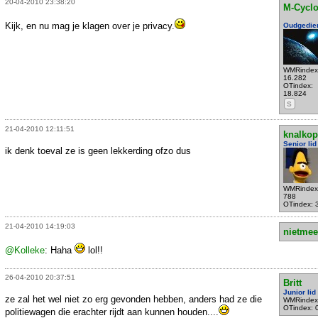
20-04-2010 23:38:20
M-Cycl
Kijk, en nu mag je klagen over je privacy.
Oudgedie
WMRindex
16.282
OTindex:
18.824
S
21-04-2010 12:11:51
knalkop
Senior lid
ik denk toeval ze is geen lekkerding ofzo dus
WMRindex
788
OTindex: 
21-04-2010 14:19:03
nietmee
@Kolleke
: Haha
lol!!
26-04-2010 20:37:51
Britt
Junior lid
ze zal het wel niet zo erg gevonden hebben, anders had ze die
WMRindex
OTindex: 
politiewagen die erachter rijdt aan kunnen houden....