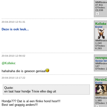
WMRindex
47.811
OTindex:
23.036
S
20-04-2010 12:51:31
Kolleke
Erelid
Deze is ook leuk...
WMRindex
1.240
OTindex:
6.293
20-04-2010 12:56:02
rexvsp
Senior lid
@Kolleke
:
WMRindex
147
OTindex: 
hahahaha die is gewoon geniaal
20-04-2010 13:17:22
Horsie1
Erelid
Quote:
en laat haar hondje Trixie elke dag uit
WMRindex
1.380
Hondje??? Dat is al een flinke hond hoor!!!
OTindex: 
Best wel grappig anders!!!
S