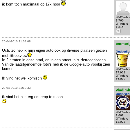
ik kom toch maximaal op 17x hoor
WMRindex
1.760
OTindex:
1.315
S
20-04-2010 21:08:08
emmert
Och, zo heb ik mijn eigen auto ook op diverse plaatsen gezien
Oudgedie
met Streetview
In 2 straten in onze stad, en in een straat in 's-Hertogenbosch.
Van de laatstgenoemde foto's heb ik de Google-auto voorbij zien
komen.
WMRindex
17.961
OTindex:
Ik vind het wel komisch
66.902
20-04-2010 21:10:33
vladimi
Oudgedie
ik vind het niet erg om erop te staan
WMRindex
1.667
OTindex:
12.023