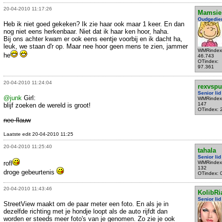
20-04-2010 11:17:26
Mamsie
Oudgedie
Heb ik niet goed gekeken? Ik zie haar ook maar 1 keer. En dan
nog niet eens herkenbaar. Niet dat ik haar ken hoor, haha.
Bij ons achter kwam er ook eens eentje voorbij en ik dacht ha,
leuk, we staan d'r op. Maar nee hoor geen mens te zien, jammer
WMRindex
he
46.743
OTindex:
97.361
20-04-2010 11:24:04
rexvsp
Senior lid
@junk
Girl:
WMRindex
147
blijf zoeken de wereld is groot!
OTindex: 
nee flauw
Laatste edit 20-04-2010 11:25
20-04-2010 11:25:40
tahala
Senior lid
rofl
WMRindex
132
droge gebeurtenis
OTindex: 
20-04-2010 11:43:46
KolibRi
Senior lid
StreetView maakt om de paar meter een foto. En als je in
dezelfde richting met je hondje loopt als de auto rijfdt dan
worden er steeds meer foto's van je genomen. Zo zie je ook