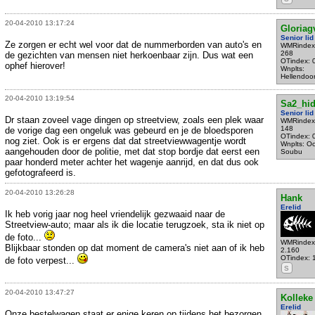
20-04-2010 13:17:24
Gloriag
Senior lid
Ze zorgen er echt wel voor dat de nummerborden van auto's en
WMRindex
268
de gezichten van mensen niet herkoenbaar zijn. Dus wat een
OTindex: 
ophef hierover!
Wnplts:
Hellendoo
20-04-2010 13:19:54
Sa2_hi
Senior lid
Dr staan zoveel vage dingen op streetview, zoals een plek waar
WMRindex
148
de vorige dag een ongeluk was gebeurd en je de bloedsporen
OTindex: 
nog ziet. Ook is er ergens dat dat streetviewwagentje wordt
Wnplts: Oo
aangehouden door de politie, met dat stop bordje dat eerst een
Soubu
paar honderd meter achter het wagenje aanrijd, en dat dus ook
gefotografeerd is.
20-04-2010 13:26:28
Hank
Erelid
Ik heb vorig jaar nog heel vriendelijk gezwaaid naar de
Streetview-auto; maar als ik die locatie terugzoek, sta ik niet op
de foto...
WMRindex
Blijkbaar stonden op dat moment de camera's niet aan of ik heb
2.160
OTindex: 
de foto verpest...
S
20-04-2010 13:47:27
Kolleke
Erelid
Onze bestelwagen staat er enige keren op tijdens het bezorgen