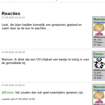
Reacties
27-05-2024 13:24:22
Mamsie
Oudgedie
Leuk, die bijen hadden kennelijk een groepsreis gepland en
zaten daar op de bus te wachten....
WMRindex
46.743
OTindex:
97.361
27-05-2024 14:28:18
Emmo
Stamgast
Mamsie: Ik denk dat een OV-chipkart een beetje te looiïg is voor
de gemiddelde bij
WMRindex
73.625
OTindex:
28.969
27-05-2024 14:56:21
Mamsie
Oudgedie
@Emmo
: het zouden dan ook geel-zwartrijders geweest zijn.
Laatste edit 27-05-2024 14:56
WMRindex