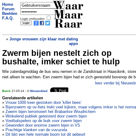
Waar
Home
Forum
Maar
Beelden
F.A.Q.
Login onthouden
Raar
«
Jonge vrouwen zijn klaar met dating
apps
Zwerm bijen nestelt zich op
Kraaienpoten in omgeving Drentse
Smilde, meerdere lekke banden
»
bushalte, imker schiet te hulp
Wie zaterdagmiddag de bus wou nemen in de Zandstraat in Haasdonk, ston
niet alleen te wachten. Een zwerm bijen had er zich genesteld bovenop de 
lees verder bij Nieuwsb
Buick
27-05-24 - ©
Nieuwsblad
Gerelateerde artikelen
»
Vrouw 1000 keer gestoken door 'killer bees'
»
Bijenzwerm op ov-fiets trekt veel kijkers, maar volgens imker is het norma
»
Zwerm bijen terroriseert het Brabantse Woudrichem
»
Winkelend publiek geteisterd door zwerm bijen
»
Voetbalspelers op de buik voor zwerm bijen
»
Gewonden door enorme zwerm bijen in VS
»
Prachtige klanken van de vuvuzela
»
Dit lijkt een hele normale boom tot dit gebeurt