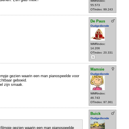
WMRindex:
55.573
OTindex: 99.243
De Paus
Oudgediende
WMRindex:
14.206
OTindex: 20.331
S
Mamsie
Oudgediende
ilmpje gezien waarin een man pianospeelde voor
ichtbaar geboeid.
el zijn smaak.
WMRindex:
46.743
OTindex: 97.361
Buick
Oudgediende
-filmpje gezien waarin een man pianospeelde