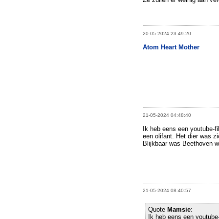
20-05-2024 23:49:20
Atom Heart Mother
21-05-2024 04:48:40
Ik heb eens een youtube-f
een olifant. Het dier was z
Blijkbaar was Beethoven w
21-05-2024 08:40:57
Quote
Mamsie
:
Ik heb eens een youtube