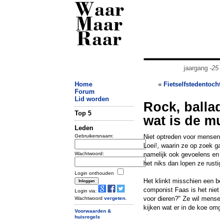
Waar
Maar
Raar
jaargang
-25
Home
«
Fietselfstedentoch
Forum
Lid worden
Rock, balla
Top 5
wat is de 
Leden
Gebruikersnaam:
Niet optreden voor mensen
Loei!, waarin ze op zoek 
Wachtwoord:
namelijk ook gevoelens en 
het niks dan lopen ze rust
Login onthouden
Het klinkt misschien een 
componist Faas is het nie
Login via:
voor dieren?" Ze wil mense
Wachtwoord
vergeten
.
kijken wat er in de koe omg
Voorwaarden &
huisregels