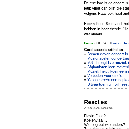
De ene koe is de andere ni
leuk vindt dan blijft die st
volgens Faas ook heel ande
Boerin Roos Smit vindt het
hebben in haar theorie. "Ik
wat anders."
Emmo
20-05-24 - ©
Hart van Ne
Gerelateerde artikelen
»
Bomen geven concert in 
»
Musici spelen concertbe
»
MST brengt live muziek 
»
Afghanistan leert rocken!
»
Muziek helpt Roemeense k
»
Verboden voor emo's
»
Yvonne kocht een nepkaa
»
Uitvaartcentrum wil fees
Reacties
20-05-2024 14:44:54
Flavia Faas?
Koeienvlaai…
Wie begroet wie anders?
Ze zullen er weinig aan ve