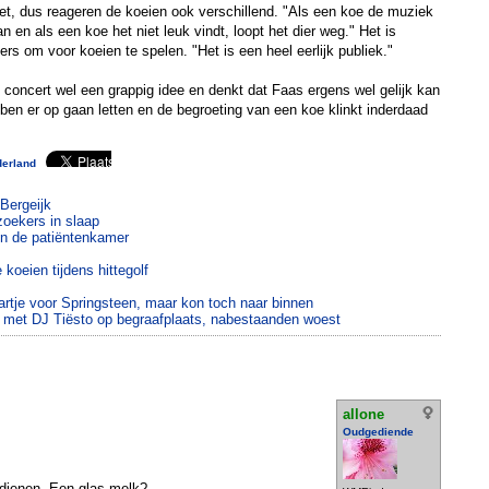
et, dus reageren de koeien ook verschillend. "Als een koe de muziek
aan en als een koe het niet leuk vindt, loopt het dier weg." Het is
rs om voor koeien te spelen. "Het is een heel eerlijk publiek."
 concert wel een grappig idee en denkt dat Faas ergens wel gelijk kan
 ben er op gaan letten en de begroeting van een koe klinkt inderdaad
derland
Bergeijk
zoekers in slaap
in de patiëntenkamer
oeien tijdens hittegolf
rtje voor Springsteen, maar kon toch naar binnen
t met DJ Tiësto op begraafplaats, nabestaanden woest
allone
Oudgediende
rdienen. Een glas melk?