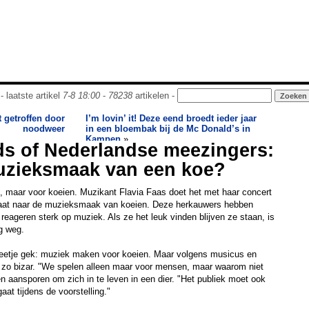
- laatste artikel
7-8 18:00
-
78238
artikelen -
t getroffen door
I’m lovin’ it! Deze eend broedt ieder jaar
noodweer
in een bloembak bij de Mc Donald’s in
Kampen
»
ds of Nederlandse meezingers:
muzieksmaak van een koe?
, maar voor koeien. Muzikant Flavia Faas doet het met haar concert
gaat naar de muzieksmaak van koeien. Deze herkauwers hebben
reageren sterk op muziek. Als ze het leuk vinden blijven ze staan, is
ig weg.
beetje gek: muziek maken voor koeien. Maar volgens musicus en
t zo bizar. "We spelen alleen maar voor mensen, maar waarom niet
n aansporen om zich in te leven in een dier. "Het publiek moet ook
aat tijdens de voorstelling."