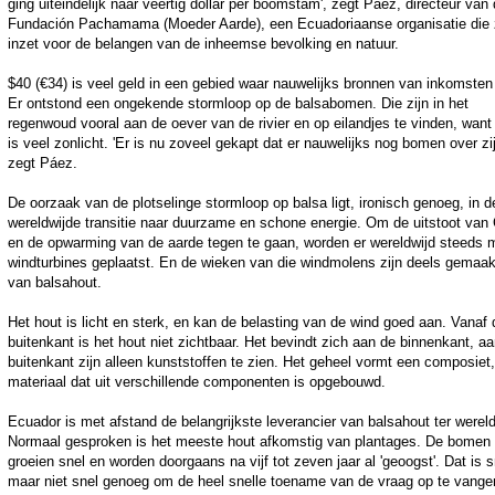
ging uiteindelijk naar veertig dollar per boomstam', zegt Páez, directeur van
Fundación Pachamama (Moeder Aarde), een Ecuadoriaanse organisatie die 
inzet voor de belangen van de inheemse bevolking en natuur.
$40 (€34) is veel geld in een gebied waar nauwelijks bronnen van inkomsten 
Er ontstond een ongekende stormloop op de balsabomen. Die zijn in het
regenwoud vooral aan de oever van de rivier en op eilandjes te vinden, want
is veel zonlicht. 'Er is nu zoveel gekapt dat er nauwelijks nog bomen over zij
zegt Páez.
De oorzaak van de plotselinge stormloop op balsa ligt, ironisch genoeg, in d
wereldwijde transitie naar duurzame en schone energie. Om de uitstoot van
en de opwarming van de aarde tegen te gaan, worden er wereldwijd steeds 
windturbines geplaatst. En de wieken van die windmolens zijn deels gemaak
van balsahout.
Het hout is licht en sterk, en kan de belasting van de wind goed aan. Vanaf 
buitenkant is het hout niet zichtbaar. Het bevindt zich aan de binnenkant, a
buitenkant zijn alleen kunststoffen te zien. Het geheel vormt een composiet
materiaal dat uit verschillende componenten is opgebouwd.
Ecuador is met afstand de belangrijkste leverancier van balsahout ter wereld
Normaal gesproken is het meeste hout afkomstig van plantages. De bomen
groeien snel en worden doorgaans na vijf tot zeven jaar al 'geoogst'. Dat is s
maar niet snel genoeg om de heel snelle toename van de vraag op te vange