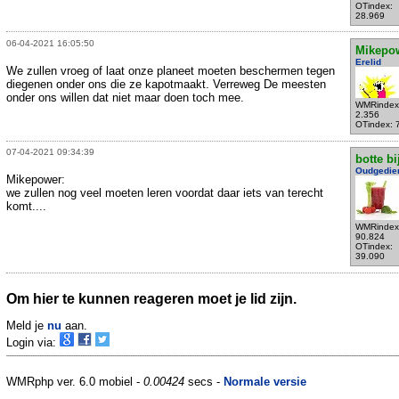
OTindex:
28.969
06-04-2021 16:05:50
Mikepo
Erelid
We zullen vroeg of laat onze planeet moeten beschermen tegen
diegenen onder ons die ze kapotmaakt. Verreweg De meesten
onder ons willen dat niet maar doen toch mee.
WMRindex
2.356
OTindex: 
07-04-2021 09:34:39
botte bi
Oudgedie
Mikepower:
we zullen nog veel moeten leren voordat daar iets van terecht
komt....
WMRindex
90.824
OTindex:
39.090
Om hier te kunnen reageren moet je lid zijn.
Meld je
nu
aan.
Login via:
WMRphp ver. 6.0 mobiel -
0.00424
secs -
Normale versie