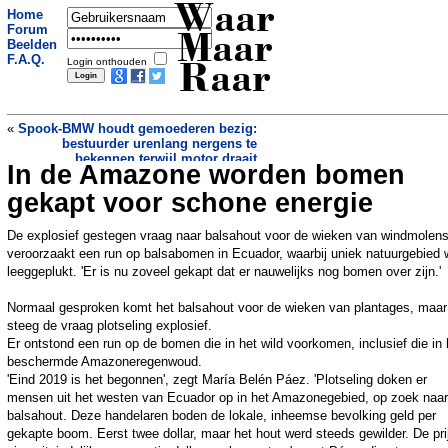
Waar
Home
Forum
Maar
Beelden
F.A.Q.
Login onthouden
Raar
«
Spook-BMW houdt gemoederen bezig:
bestuurder urenlang nergens te
bekennen terwijl motor draait
In de Amazone worden bomen
Hert vliegt door voorruit van schoolbus
»
gekapt voor schone energie
De explosief gestegen vraag naar balsahout voor de wieken van windmolen
veroorzaakt een run op balsabomen in Ecuador, waarbij uniek natuurgebied 
leeggeplukt. 'Er is nu zoveel gekapt dat er nauwelijks nog bomen over zijn.'
Normaal gesproken komt het balsahout voor de wieken van plantages, maar
steeg de vraag plotseling explosief.
Er ontstond een run op de bomen die in het wild voorkomen, inclusief die in 
beschermde Amazoneregenwoud.
'Eind 2019 is het begonnen', zegt María Belén Páez. 'Plotseling doken er
mensen uit het westen van Ecuador op in het Amazonegebied, op zoek naar
balsahout. Deze handelaren boden de lokale, inheemse bevolking geld per
gekapte boom. Eerst twee dollar, maar het hout werd steeds gewilder. De pri