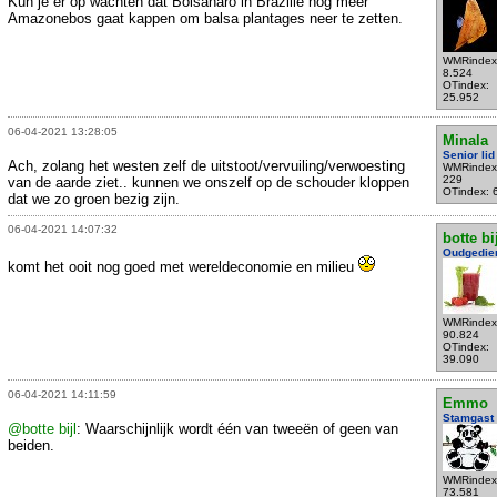
Kun je er op wachten dat Bolsanaro in Brazilië nog meer
Amazonebos gaat kappen om balsa plantages neer te zetten.
WMRindex
8.524
OTindex:
25.952
06-04-2021 13:28:05
Minala
Senior lid
Ach, zolang het westen zelf de uitstoot/vervuiling/verwoesting
WMRindex
229
van de aarde ziet.. kunnen we onszelf op de schouder kloppen
OTindex: 
dat we zo groen bezig zijn.
06-04-2021 14:07:32
botte bi
Oudgedie
komt het ooit nog goed met wereldeconomie en milieu
WMRindex
90.824
OTindex:
39.090
06-04-2021 14:11:59
Emmo
Stamgast
@botte bijl
: Waarschijnlijk wordt één van tweeën of geen van
beiden.
WMRindex
73.581