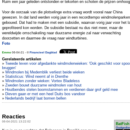
Ruim een jaar geleden ontstonden er tekorten en schoten de prijzen omhoog
Voor de oorzaak van die plotselinge extra vraag wordt vooral naar China
gewezen. In dat land werden vorig jaar in een recordtempo windmolenparken
gebouwd. Dat had te maken met een subsidie, waarvan vorig jaar voor het l
geprofiteerd kon worden. De subsidie bestaat nu dus niet meer, maar de
wereldwijde omschakeling naar duurzame energie zal naar verwachting
doorzetten en daarmee de vraag naar windturbines.
Foto
Emmo
06-04-21 - ©
Financieel Dagblad
Gerelateerde artikelen
»
Tweede leven voor afgedankte windmolenwieken: 'Ook geschikt voor spoo
bruggen'
»
Windmolen bij Medemblik verliest beide wieken
»
Statisticus: Wind neemt af in Drenthe
»
Windmolen zonder wieken: Vortex Bladeless
»
Zweden bouwt duurzame windmolen van hout
»
Houtbendes stelen boomstammen en verdienen daar grof geld mee
»
Dieven gaan er met een heel Duits bos vandoor
»
Nederlands bedrijf laat bomen bellen
Reacties
06-04-2021 13:22:02
BatFish
Oudgedie