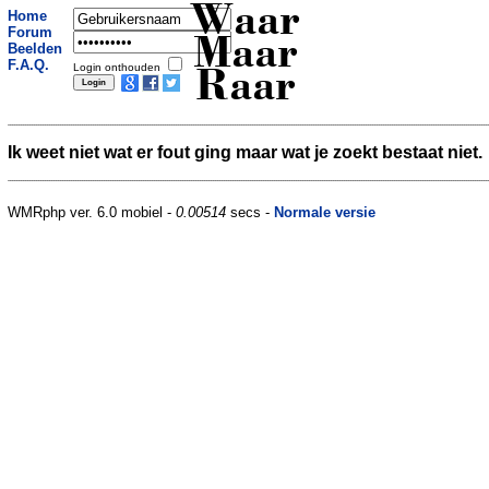
Waar
Home
Forum
Maar
Beelden
F.A.Q.
Login onthouden
Raar
Ik weet niet wat er fout ging maar wat je zoekt bestaat niet.
WMRphp ver. 6.0 mobiel -
0.00514
secs -
Normale versie