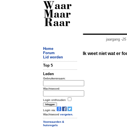
Waar
Maar
Raar
jaargang
-25
Home
Forum
Ik weet niet wat er f
Lid worden
Top 5
Leden
Gebruikersnaam:
Wachtwoord:
Login onthouden
Login via:
Wachtwoord
vergeten
.
Voorwaarden &
huisregels