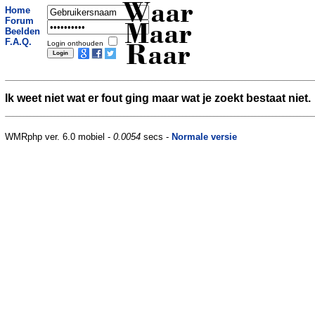
Waar
Home
Forum
Maar
Beelden
F.A.Q.
Login onthouden
Raar
Ik weet niet wat er fout ging maar wat je zoekt bestaat niet.
WMRphp ver. 6.0 mobiel -
0.0054
secs -
Normale versie