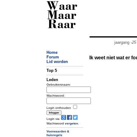
Waar
Maar
Raar
jaargang
-25
Home
Forum
Ik weet niet wat er f
Lid worden
Top 5
Leden
Gebruikersnaam:
Wachtwoord:
Login onthouden
Login via:
Wachtwoord
vergeten
.
Voorwaarden &
huisregels