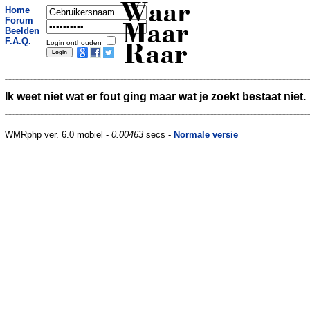
Waar
Home
Forum
Maar
Beelden
F.A.Q.
Login onthouden
Raar
Ik weet niet wat er fout ging maar wat je zoekt bestaat niet.
WMRphp ver. 6.0 mobiel -
0.00463
secs -
Normale versie