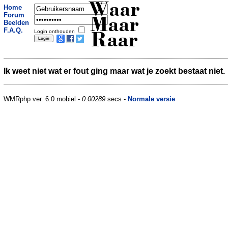
Waar
Home
Forum
Maar
Beelden
F.A.Q.
Login onthouden
Raar
Ik weet niet wat er fout ging maar wat je zoekt bestaat niet.
WMRphp ver. 6.0 mobiel -
0.00289
secs -
Normale versie